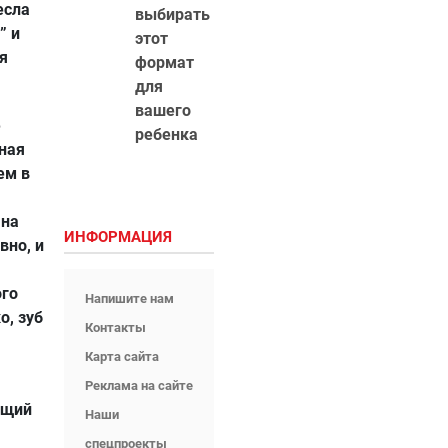
есла
выбирать
” и
этот
я
формат
для
вашего
е
ребенка
ная
ем в
 на
ИНФОРМАЦИЯ
вно, и
ого
Напишите нам
о, зуб
Контакты
Карта сайта
Реклама на сайте
ющий
Наши
спецпроекты