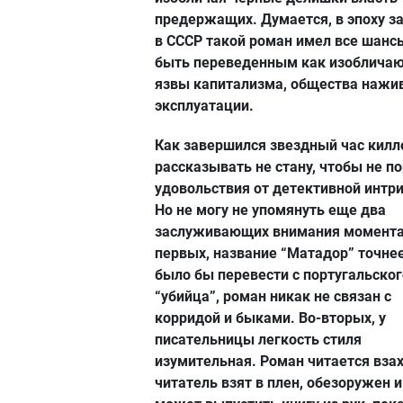
предержащих. Думается, в эпоху з
в СССР такой роман имел все шанс
быть переведенным как изоблича
язвы капитализма, общества нажи
эксплуатации.
Как завершился звездный час килл
рассказывать не стану, чтобы не п
удовольствия от детективной интри
Но не могу не упомянуть еще два
заслуживающих внимания момента
первых, название “Матадор” точне
было бы перевести с португальског
“убийца”, роман никак не связан с
корридой и быками. Во-вторых, у
писательницы легкость стиля
изумительная. Роман читается взах
читатель взят в плен, обезоружен и