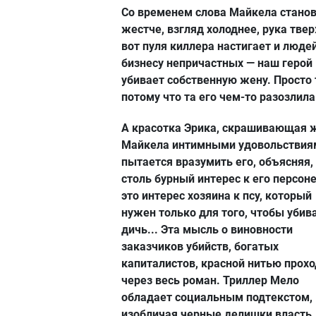
Со временем слова Майкела стано
жестче, взгляд холоднее, рука тве
вот пуля киллера настигает и людей
бизнесу непричастных — наш герой
убивает собственную жену. Просто 
потому что та его чем-то разозлила
А красотка Эрика, скрашивающая 
Майкела интимными удовольствия
пытается вразумить его, объясняя,
столь бурный интерес к его персон
это интерес хозяина к псу, который
нужен только для того, чтобы убив
дичь... Эта мысль о виновности
заказчиков убийств, богатых
капиталистов, красной нитью прохо
через весь роман. Триллер Мело
обладает социальным подтекстом,
изобличая черные делишки власть