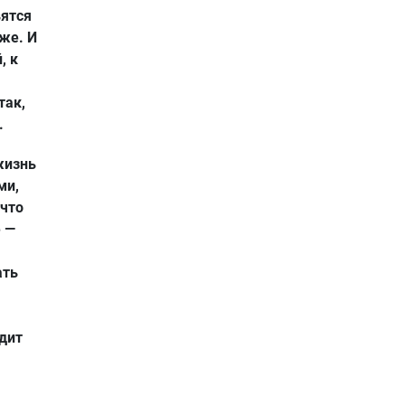
вятся
рже. И
, к
так,
.
жизнь
ми,
 что
е —
ать
дит