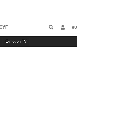
СУГ
RU
E-motion TV