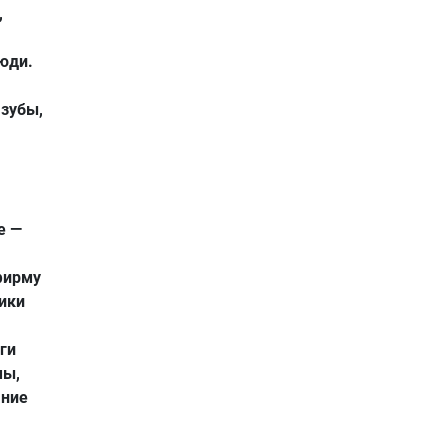
,
юди.
 зубы,
е —
фирму
ики
ги
мы,
ание