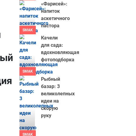
«Фарисей»:
напиток
аскетичного
пастора
SMAK
ы
Качели
для сада:
вдохновляющая
ный
фотоподборка
SMAK
дия
Рыбный
базар: 3
великолепных
идеи на
скорую
руку
SMAK