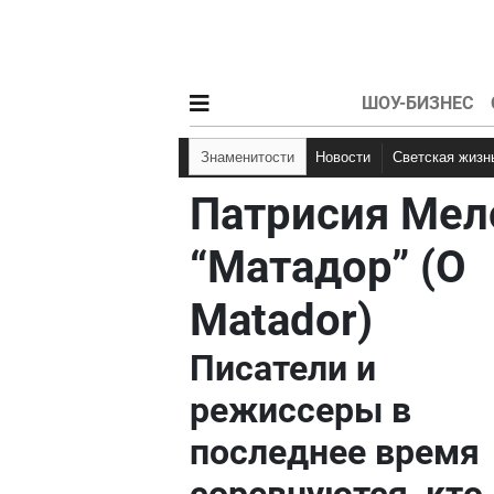
ШОУ-БИЗНЕС
Знаменитости
Новости
Светская жизн
Патрисия Мел
“Матадор” (O
Matador)
Писатели и
режиссеры в
последнее время