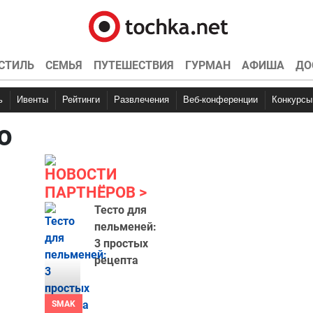
СТИЛЬ
СЕМЬЯ
ПУТЕШЕСТВИЯ
ГУРМАН
АФИША
ДО
ь
Ивенты
Рейтинги
Развлечения
Веб-конференции
Конкурсы
о
НОВОСТИ
ПАРТНЁРОВ
Тесто для
пельменей:
3 простых
рецепта
SMAK