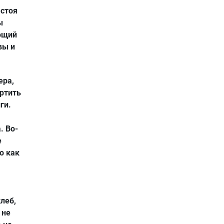
астоя
ы
ющий
вы и
ера,
ортить
ги.
. Во-
е
о как
леб,
 не