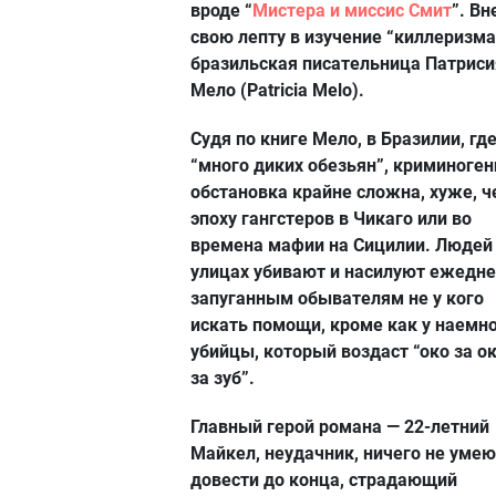
вроде “
Мистера и миссис Смит
”. Вн
свою лепту в изучение “киллеризма
бразильская писательница Патриси
Мело (Patricia Melo).
Судя по книге Мело, в Бразилии, гд
“много диких обезьян”, криминоген
обстановка крайне сложна, хуже, ч
эпоху гангстеров в Чикаго или во
времена мафии на Сицилии. Людей
улицах убивают и насилуют ежедне
запуганным обывателям не у кого
искать помощи, кроме как у наемн
убийцы, который воздаст “око за ок
за зуб”.
Главный герой романа — 22-летний
Майкел, неудачник, ничего не уме
довести до конца, страдающий