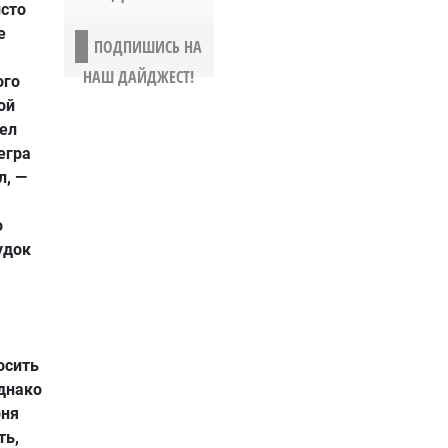
исто
е
ПОДПИШИСЬ НА
НАШ ДАЙДЖЕСТ!
ого
ой
кел
егра
л, —
о
удок
осить
Однако
рня
ть,