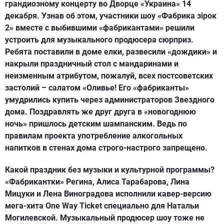
грандиозному концерту во Дворце «Украина» 14
декабря. Узнав об этом, участники шоу «Фабрика зiрок
2» вместе с выбившими «фабрикантами» решили
устроить для музыкального продюсера сюрприз.
Ребята поставили в доме елки, развесили «дождики» и
накрыли праздничный стол с мандаринами и
неизменным атрибутом, пожалуй, всех постсоветских
застолий – салатом «Оливье! Его «фабриканты»
умудрились купить через администраторов Звездного
дома. Поздравлять же друг друга в «новогоднюю
ночь» пришлось детским шампанским. Ведь по
правилам проекта употребление алкогольных
напитков в стенах дома строго-настрого запрещено.
Какой праздник без музыки и культурной программы?
«Фабрикантки» Регина, Алиса Тарабарова, Лина
Мицуки и Лена Виноградова исполнили кавер-версию
мега-хита One Way Ticket специально для Натальи
Могилевской. Музыкальный продюсер шоу тоже не