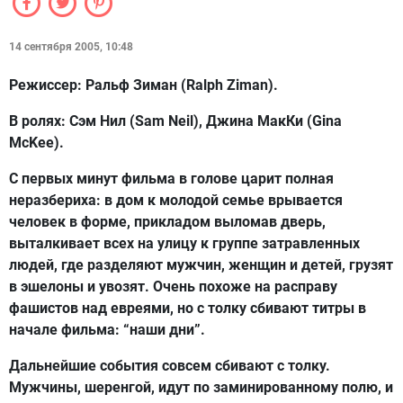
14 сентября 2005, 10:48
Режисс
е
р:
Ральф Зиман (Ralph Ziman).
В ролях:
Сэм Нил (Sam Neil), Джина МакКи (Gina
McKee).
С первых минут фильма в голове царит полная
неразбериха: в дом к молодой семье врывается
человек в форме, прикладом выломав дверь,
выталкивает всех на улицу к группе затравленных
людей, где разделяют мужчин, женщин и детей, грузят
в эшелоны и увозят. Очень похоже на расправу
фашистов над евреями, но с толку сбивают титры в
начале фильма: “наши дни”.
Дальнейшие события совсем сбивают с толку.
Мужчины, шеренгой, идут по заминированному полю, и