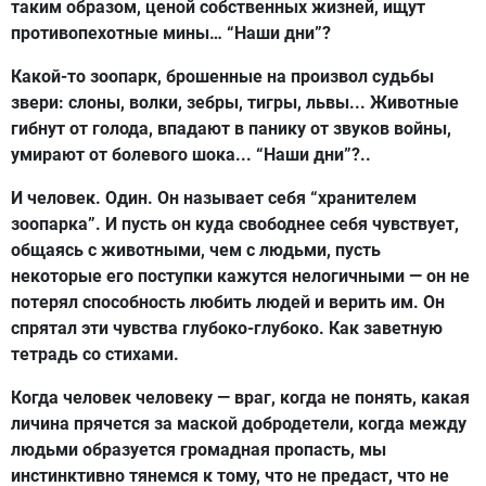
таким образом, ценой собственных жизней, ищут
противопехотные мины… “Наши дни”?
Какой-то зоопарк, брошенные на произвол судьбы
звери: слоны, волки, зебры, тигры, львы... Животные
гибнут от голода, впадают в панику от звуков войны,
умирают от болевого шока... “Наши дни”?..
И человек. Один. Он называет себя “хранителем
зоопарка”. И пусть он куда свободнее себя чувствует,
общаясь с животными, чем с людьми, пусть
некоторые его поступки кажутся нелогичными — он не
потерял способность любить людей и верить им. Он
спрятал эти чувства глубоко-глубоко. Как заветную
тетрадь со стихами.
Когда человек человеку — враг, когда не понять, какая
личина прячется за маской добродетели, когда между
людьми образуется громадная пропасть, мы
инстинктивно тянемся к тому, что не предаст, что не