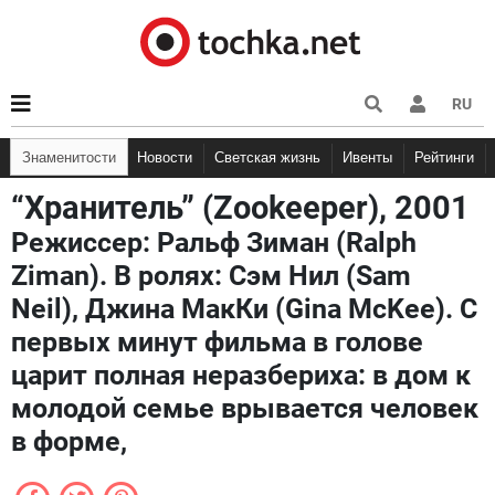
RU
Знаменитости
Новости
Светская жизнь
Ивенты
Рейтинги
“Хранитель” (Zookeeper), 2001
Режиссер: Ральф Зиман (Ralph
Ziman). В ролях: Сэм Нил (Sam
Neil), Джина МакКи (Gina McKee). С
первых минут фильма в голове
царит полная неразбериха: в дом к
молодой семье врывается человек
в форме,