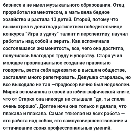
бизнесе и не имел музыкального образования. Отец
проработал каменотесом, а мать вела бедное
хозяйство и растила 13 детей. Второй, потому что
высмотрел в девятнадцатилетней победительнице
конкурса “Игра в удачу” талант и перспективу, научил
работать над собой и верить. Как вспоминала
состоявшаяся знаменитость, все, чего она достигла,
получилось благодаря труду и упорству. Старк учил
молодое провинциальное создание правильно
говорить, вести себя адекватно в высшем обществе,
заставлял много репетировать. Девушка старалась, но
все выходило не так —продюсер вечно был недоволен.
Мирей вспоминала в своей автобиографической книге,
что от Старка она никогда не слышала “да, ты спела
очень хорошо”. Долгие ночи она только и делала, что
плакала и плакала. Самая тяжелая из всех работа —
это работа над собой, это самоусовершенствование и
оттачивание своих профессиональных умений.