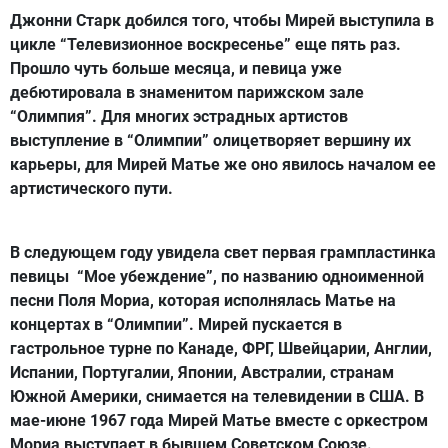
Джонни Старк добился того, чтобы Мирей выступила в
цикле “Телевизионное воскресенье” еще пять раз.
Прошло чуть больше месяца, и певица уже
дебютировала в знаменитом парижском зале
“Олимпия”. Для многих эстрадных артистов
выступление в “Олимпии” олицетворяет вершину их
карьеры, для Мирей Матье же оно явилось началом ее
артистического пути.
В следующем году увидела свет первая грампластинка
певицы “Мое убеждение”, по названию одноименной
песни Поля Мориа, которая исполнялась Матье на
концертах в “Олимпии”. Мирей пускается в
гастрольное турне по Канаде, ФРГ, Швейцарии, Англии,
Испании, Португалии, Японии, Австралии, странам
Южной Америки, снимается на телевидении в США. В
мае-июне 1967 года Мирей Матье вместе с оркестром
Мориа выступает в бывшем Советском Союзе.