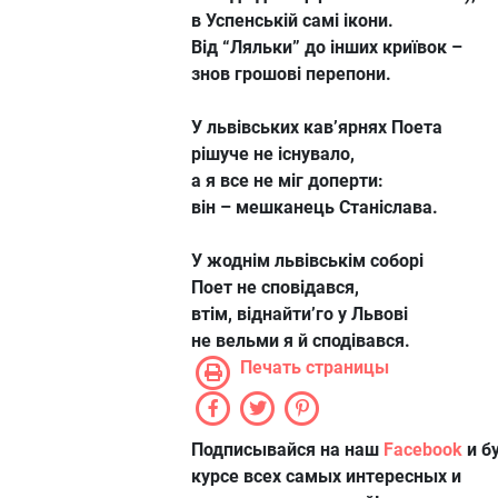
в Успенській самі ікони.
Від “Ляльки” до інших криївок –
знов грошові перепони.
У львівських кав’ярнях Поета
рішуче не існувало,
а я все не міг доперти:
він – мешканець Станіслава.
У жоднім львівськім соборі
Поет не сповідався,
втім, віднайти’го у Львові
не вельми я й сподівався.
Печать страницы
Подписывайся на наш
Facebook
и б
курсе всех самых интересных и