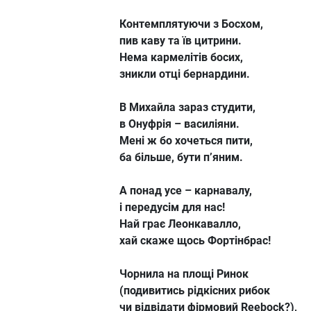
Контемплятуючи з Босхом,
пив каву та їв цитрини.
Нема кармелітів босих,
зникли отці бернардини.
В Михайла зараз студити,
в Онуфрія – василіяни.
Мені ж бо хочеться пити,
ба більше, бути п’яним.
А понад усе – карнавалу,
і передусім для нас!
Най грає Леонкавалло,
хай скаже щось Фортінбрас!
Чорнила на площі Ринок
(подивитись рідкісних рибок
чи відвідати фірмовий Reebock?),