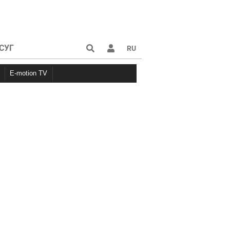
СУГ
RU
E-motion TV