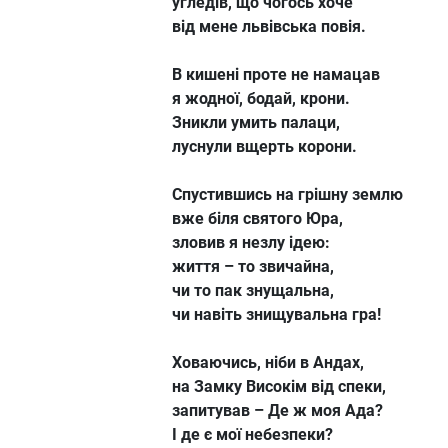
угледів, що чогось хоче
від мене львівська повія.
В кишені проте не намацав
я жодної, бодай, крони.
Зникли умить палаци,
луснули вщерть корони.
Спустившись на грішну землю
вже біля святого Юра,
зловив я незлу ідею:
життя – то звичайна,
чи то пак знущальна,
чи навіть знищувальна гра!
Ховаючись, ніби в Андах,
на Замку Високім від спеки,
запитував – Де ж моя Ада?
І де є мої небезпеки?