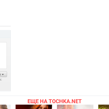
й
х:
ЕЩЕ НА TOCHKA.NET