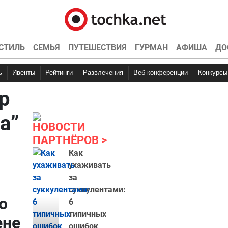
СТИЛЬ
СЕМЬЯ
ПУТЕШЕСТВИЯ
ГУРМАН
АФИША
ДО
ь
Ивенты
Рейтинги
Развлечения
Веб-конференции
Конкурсы
р
а”
НОВОСТИ
ПАРТНЁРОВ
Как
ухаживать
за
суккулентами:
о
6
типичных
ене
ошибок