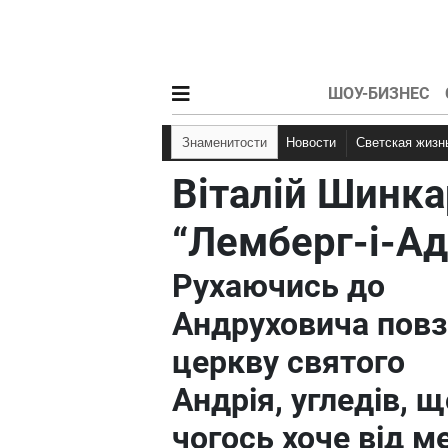
ШОУ-БИЗНЕС
Знаменитости
Новости
Светская жизн
Віталій Шинка
“Лемберг-і-Ад
Рухаючись до
Андруховича повз
церкву святого
Андрія, угледів, щ
чогось хоче від м