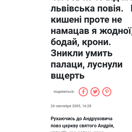
львівська повія. 
кишені проте не
намацав я жодної
бодай, крони.
Зникли умить
палаци, луснули
вщерть
поделиться:
26 сентября 2005, 16:28
Рухаючись до Андруховича
повз церкву святого Андрія,