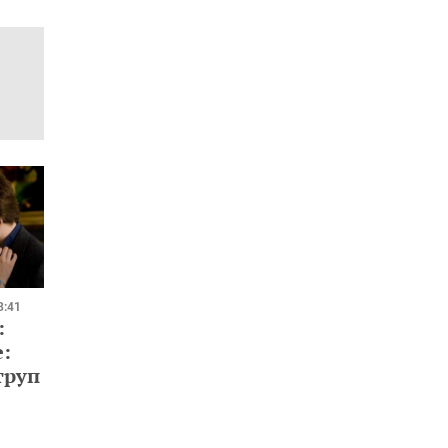
3:41
:
:
труп