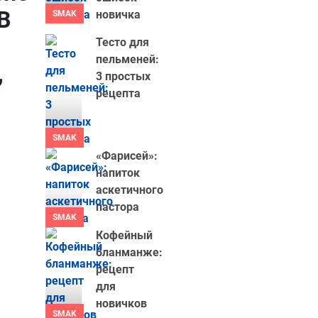
В
новичка
SMAK
Тесто для
пельменей:
,
3 простых
рецепта
SMAK
«Фарисей»:
напиток
аскетичного
пастора
SMAK
Кофейный
бланманже:
рецепт
для
новичков
SMAK