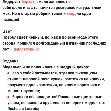
Лидирует
бархат
, смело заявляют о
себе шелк и тафта, кичится роскошью натуральный
мех. Но и старый добрый теплый
твид
не сдает
позиции!
Цвет
Преобладает черный, но, как и во всей моде этого
сезона, появился долгожданный изгнанник последних
лет —
фиолетовый
!
Отделка
Модельеры не поленились на щедрый декор:
само собой разумеется, отделка в казацком
стиле — широкий пояс-кушак, застежка на крючки,
позумент вдоль застежки, по краям воротника и
манжет рукавов;
барокко возвращается! Роскошные цветочные
узоры, вышивка и кружева на вечерних моделях от
Roshas и Lacroix;