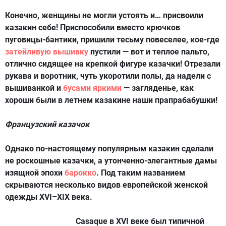
Конечно, женщины не могли устоять и… присвоили
казакин себе! Приспособили вместо крючков
пуговицы-бантики, пришили тесьму повеселее, кое-где
затейливую вышивку
пустили — вот и теплое пальто,
отлично сидящее на крепкой фигуре казачки! Отрезали
рукава и воротник, чуть укоротили полы, да надели с
вышиванкой и
бусами яркими
— загляденье, как
хороши были в летнем казакине наши прапрабабушки!
Французский казачок
Однако по-настоящему популярным казакин сделали
не роскошные казачки, а утонченно-элегантные дамы
изящной эпохи
барокко
. Под таким названием
скрываются несколько видов европейской женской
одежды XVI–XIX века.
Casaque
в XVI веке был типичной