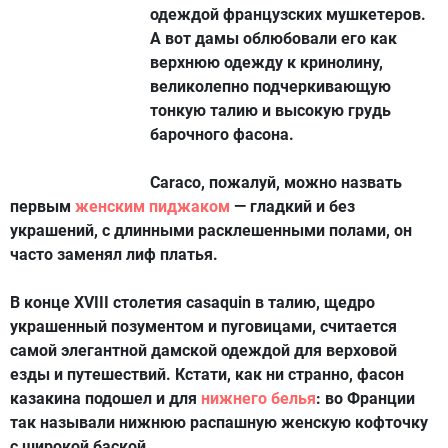
одеждой французских мушкетеров.
А вот дамы облюбовали его как
верхнюю одежду к кринолину,
великолепно подчеркивающую
тонкую талию и высокую грудь
барочного фасона.
Сaraсо
, пожалуй, можно назвать
первым
женским пиджаком
— гладкий и без
украшений, с длинными расклешенными полами, он
часто заменял лиф платья.
В конце XVIII столетия
casaquin
в талию, щедро
украшенный позументом и пуговицами, считается
самой элегантной дамской одеждой для верховой
езды и путешествий. Кстати, как ни странно, фасон
казакина подошел и для
нижнего белья
: во Франции
так называли нижнюю распашную женскую кофточку
с широкой баской.