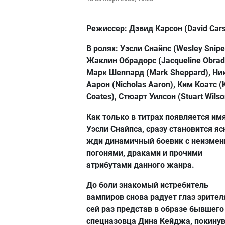
Режиссер:
Дэвид Карсон (David Cars
В ролях:
Уэсли Снайпс (Wesley Snipe
Жаклин Обрадорс (Jacqueline Obrad
Марк Шеппард (Mark Sheppard), Ни
Аарон (Nicholas Aaron), Ким Коатс (
Coates), Стюарт Уилсон (Stuart Wilso
Как только в титрах появляется им
Уэсли Снайпса, сразу становится яс
жди динамичный боевик с неизме
погонями, драками и прочими
атрибутами данного жанра.
До боли знакомый истребитель
вампиров снова радует глаз зрителя
сей раз представ в образе бывшего
спецназовца Дина Кейджа, покину