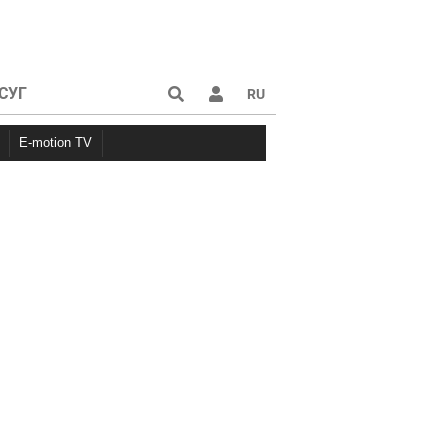
СУГ
RU
E-motion TV