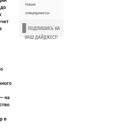
ции
Наши
 до
спецпроекты
к
ечет
ПОДПИШИСЬ НА
в
НАШ ДАЙДЖЕСТ!
го
чного
— на
ство
р в