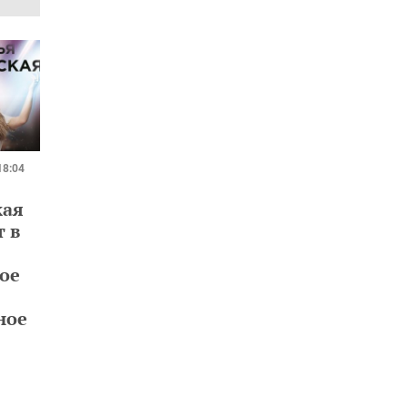
18:04
кая
т в
ое
ное