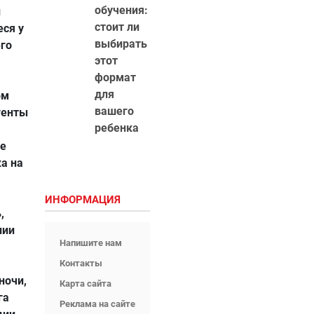
обучения:
й
стоит ли
еся у
выбирать
его
этот
формат
для
ом
вашего
генты
ребенка
ое
а на
ИНФОРМАЦИЯ
,
нии
Напишите нам
Контакты
ночи,
Карта сайта
га
Реклама на сайте