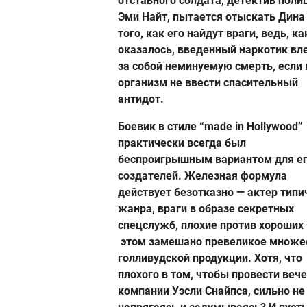
отставного солдата, детектив поли
Эми Найт, пытается отыскать Дина
того, как его найдут враги, ведь, ка
оказалось, введенный наркотик вл
за собой неминуемую смерть, если 
организм не ввести спасительный
антидот.
Боевик в стиле “made in Hollywood”
практически всегда был
беспроигрышным вариантом для е
создателей. Железная формула
действует безотказно — актер типи
жанра, враги в образе секретных
спецслужб, плохие против хороших 
этом замешано превеликое множе
голливудской продукции. Хотя, что
плохого в том, чтобы провести вече
компании Уэсли Снайпса, сильно не