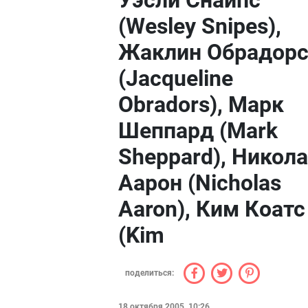
Уэсли Снайпс
(Wesley Snipes),
Жаклин Обрадор
(Jacqueline
Obradors), Марк
Шеппард (Mark
Sheppard), Никол
Аарон (Nicholas
Aaron), Ким Коатс
(Kim
поделиться:
18 октября 2005, 10:26