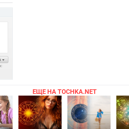
й
х:
ЕЩЕ НА TOCHKA.NET