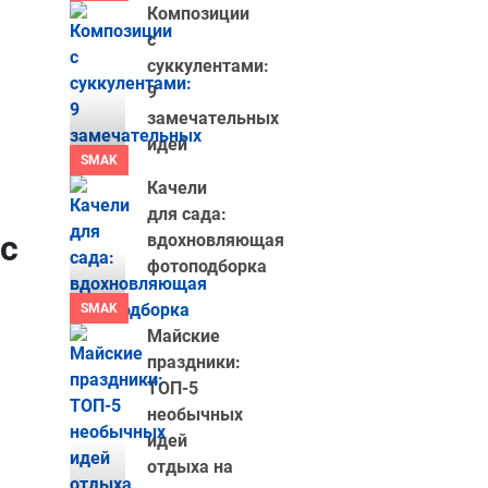
Композиции
с
суккулентами:
с
9
замечательных
идей
SMAK
Качели
для сада:
ас
вдохновляющая
фотоподборка
SMAK
Майские
праздники:
ТОП-5
необычных
идей
отдыха на