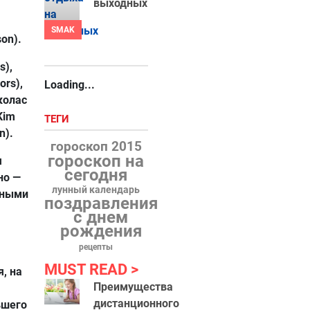
выходных
SMAK
on).
s),
ors),
Loading...
колас
Kim
ТЕГИ
n).
гороскоп 2015
гороскоп на
я
сегодня
но —
лунный календарь
нными
поздравления
с днем
рождения
рецепты
MUST READ
, на
Преимущества
дистанционного
вшего