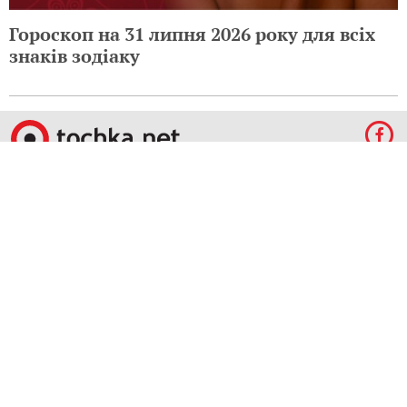
Гороскоп на 31 липня 2026 року для всіх
знаків зодіаку
© 2009-2024 КЕПРЕЙТ ПАРТНЕРС. Все права защищены.
Все права на материалы, опубликованные на данном ресурсе, принадлежат
КЕПРЕЙТ ПАРТНЕРС.
Какое-либо использование материалов без письменного разрешения
КЕПРЕЙТ ПАРТНЕРС запрещено.
При правомерном использовании материалов с данного ресурса, гиперссылка на
tochka.net обязательна.
По вопросам рекламы обращайтесь:
Отдел по работе с прямыми клиентами:
reklama@mediadim.com.ua
Тел: +38
(044) 207-33-05, +38 (044) 207-97-00
Отдел по работе с РА: Тел./факс: +38 044 207-97-07
Редакция: +38 044 207-97-00
Материалы, отмеченные знаками "Реклама", "Промо", публикуются на правах
рекламы.
Правила пользования
,
Политика в сфере конфиденциальности и персональных
данных.