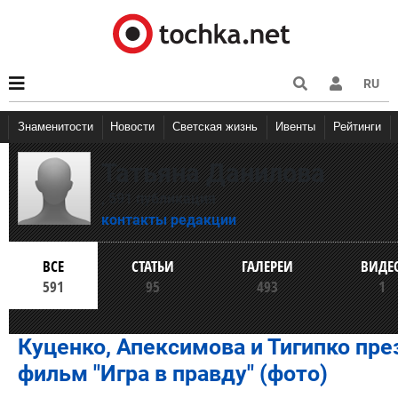
RU
Знаменитости
Новости
Светская жизнь
Ивенты
Рейтинги
Татьяна Данилова
, 591 публикация
контакты редакции
ВСЕ
СТАТЬИ
ГАЛЕРЕИ
ВИДЕ
591
95
493
1
Куценко, Апексимова и Тигипко пр
фильм "Игра в правду" (фото)