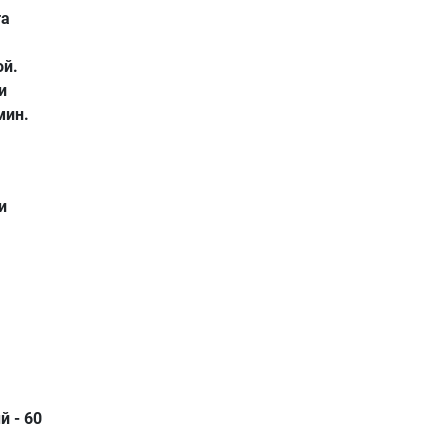
та
ой.
и
мин.
и
 - 60