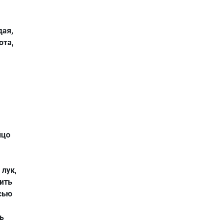
дая,
ота,
.
йцо
лук,
чить
сью
ь