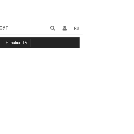
СУГ
RU
E-motion TV