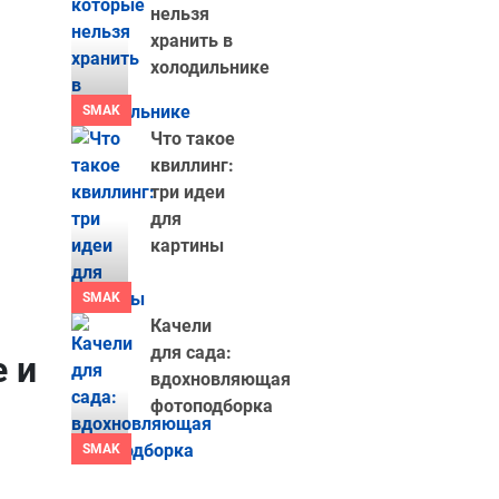
нельзя
хранить в
холодильнике
SMAK
Что такое
квиллинг:
три идеи
для
картины
SMAK
Качели
для сада:
 и
вдохновляющая
фотоподборка
SMAK