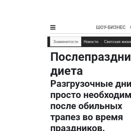
ШОУ-БИЗНЕС
Знаменитости
Новости
Светская жизн
Послепраздни
диета
Разгрузочные дн
просто необходи
после обильных
трапез во время
праздников.