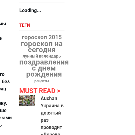
Loading...
имы
ТЕГИ
гороскоп 2015
е
гороскоп на
сегодня
лунный календарь
поздравления
с днем
рождения
то
, без
рецепты
сяц
MUST READ
Auchan
ку.
Украина в
ьше
девятый
чными
раз
ь
проводит
«Дерево