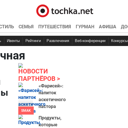
СТИЛЬ
СЕМЬЯ
ПУТЕШЕСТВИЯ
ГУРМАН
АФИША
ДО
ь
Ивенты
Рейтинги
Развлечения
Веб-конференции
Конкурсы
чная
НОВОСТИ
ПАРТНЁРОВ
и
«Фарисей»:
мы
напиток
аскетичного
пастора
SMAK
Продукты,
которые