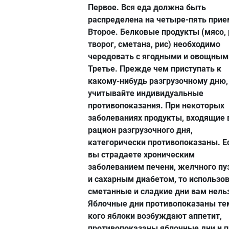
Первое.
Вся еда должна быть
распределена на четыре-пять прие
Второе.
Белковые продукты (мясо, 
творог, сметана, рис) необходимо
чередовать с ягодными и овощным
Третье.
Прежде чем приступать к
какому-нибудь разгрузочному дню,
учитывайте индивидуальные
противопоказания. При некоторых
заболеваниях продукты, входящие 
рацион разгрузочного дня,
категорически противопоказаны. Е
вы страдаете хроническим
заболеванием печени, желчного п
и сахарным диабетом, то использо
сметанные и сладкие дни вам нель
Яблочные дни противопоказаны тем
кого яблоки возбуждают аппетит,
противопоказаны яблочные дни и п