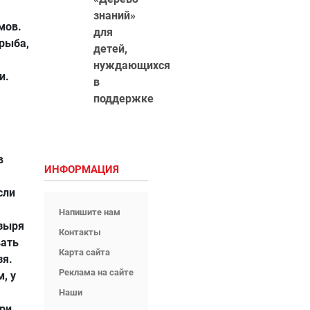
знаний»
мов.
для
рыба,
детей,
нуждающихся
и.
в
поддержке
в
ИНФОРМАЦИЯ
сли
Напишите нам
узыря
Контакты
вать
Карта сайта
зя.
Реклама на сайте
, у
Наши
ри