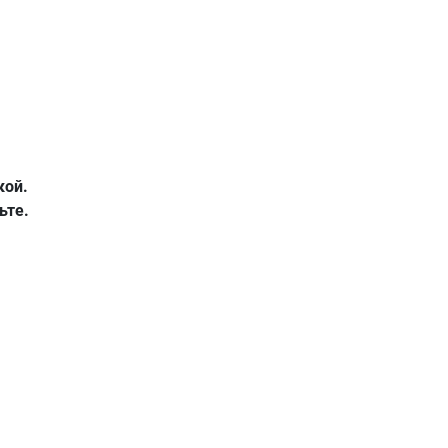
кой.
ьте.