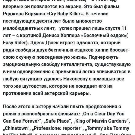
впервые он появляется на экране. Это был фильм
Роджера Кормана «Cry Baby Killer». В течение
последующих десяти лет было множество
малобюджетных лент, успех пришел лишь спустя 11
лет – с картиной Дениса Хоппера «Беспечный ездок»(
Easy Rider). Здесь Джек играет адвоката, который
ради свободы двух беспечных ездоков-хиппи бросает
свою скучную повседневную жизнь. Подчеркнуть
эмоциональную свободу интеллигента, существующую
в нем одновременно с привычкой легко вписываться в
любую ситуацию удалось Николсону с помощью все
того же шутовства, которое не покидает его на
протяжении всей актерской карьеры.
После этого к актеру начали плыть предложения о
ролях в разнообразных фильмах: „On a Clear Day You
Can See Forever”, „Safe Place”, „King of Marvin Gardens”,
„Chinatown”, „Professione: reporter”, „Tommy aka Tommy