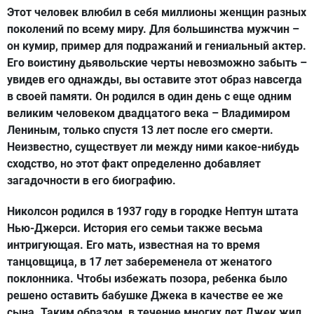
Этот человек влюбил в себя миллионы женщин разных
поколений по всему миру. Для большинства мужчин –
он кумир, пример для подражаний и гениальный актер.
Его воистину дьявольские черты невозможно забыть –
увидев его однажды, вы оставите этот образ навсегда
в своей памяти. Он родился в один день с еще одним
великим человеком двадцатого века – Владимиром
Лениным, только спустя 13 лет после его смерти.
Неизвестно, существует ли между ними какое-нибудь
сходство, но этот факт определенно добавляет
загадочности в его биографию.
Николсон родился в 1937 году в городке Нептун штата
Нью-Джерси. История его семьи также весьма
интригующая. Его мать, известная на то время
танцовщица, в 17 лет забеременела от женатого
поклонника. Чтобы избежать позора, ребенка было
решено оставить бабушке Джека в качестве ее же
сына. Таким образом, в течение многих лет Джек жил