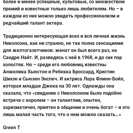
более и менее успешные, культовые, со множеством
премий и известные только лишь любителям. Но – в
каждом из них можно увидеть профессионализм и
редчайший талант актера.
Традиционно интересующая всех и вся личная жизнь
Николсона, как ни странно, не так полна сенсациями
для желтогазетчиков: женат он был всего раз, на
Сандре Найт. И, разведясь с ней в 1968, и до сих пор
холостяк. Но – среди его любовниц известны
Анжелика Хьюстон и Ребекка Броссард, Кристин
Шихэн и Сьюзен Энспеч. И актриса Лора Флинн-Бойл,
которая младше Джека на 30 лет. Однажды она
сказала, что «свидание с Николсоном было подобно
встрече с королем – он талантлив, опытен,
харизматичен, приятен в общении и очень богат – и это
лишь малая часть того, что о нем можно сказать…»
Green T