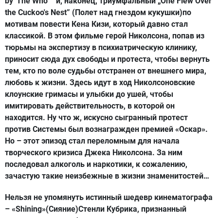
by 'The Who'” и, наконец, триумфальный „One Flew Over
the Cuckoo's Nest” (Полет над гнездом кукушки)по
мотивам повести Кена Кизи, который давно стал
классикой. В этом фильме герой Николсона, попав из
тюрьмы на экспертизу в психиатрическую клинику,
приносит сюда дух свободы и протеста, чтобы вернуть
тем, кто по воле судьбы отстранен от внешнего мира,
любовь к жизни. Здесь идут в ход Николсоновские
клоунские гримасы и улыбки до ушей, чтобы
имитировать действительность, в которой он
находится. Ну что ж, искусно сыгранный протест
против Системы был вознагражден премией «Оскар».
Но – этот эпизод стал переломным для начала
творческого кризиса Джека Николсона. За ним
последовал алкоголь и наркотики, к сожалению,
зачастую такие неизбежные в жизни знаменитостей…
Нельзя не упомянуть истинный шедевр кинематографа
– «Shining»(Сияние)Стенли Кубрика, признанный