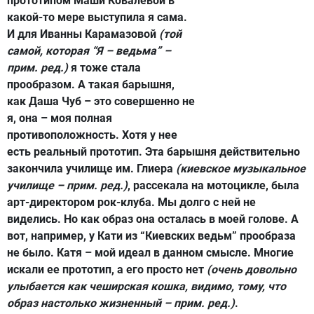
прототипом Маши Ковалевой в
какой-то мере выступила я сама.
И для Иванны Карамазовой
(той
самой, которая “Я – ведьма” –
прим. ред.)
я тоже стала
прообразом. А такая барышня,
как Даша Чуб – это совершенно не
я, она – моя полная
противоположность. Хотя у нее
есть реальный прототип. Эта барышня действительно
закончила училище им. Глиера
(киевское музыкальное
училище – прим. ред.)
, рассекала на мотоцикле, была
арт-директором рок-клуба. Мы долго с ней не
виделись. Но как образ она осталась в моей голове. А
вот, например, у Кати из “Киевских ведьм” прообраза
не было. Катя – мой идеал в данном смысле. Многие
искали ее прототип, а его просто нет
(очень довольно
улыбается как чеширская кошка, видимо, тому, что
образ настолько жизненный – прим. ред.)
.