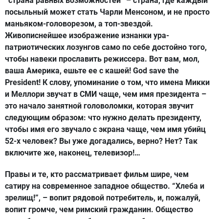
“страна равных возможностей” – страна, где каждый
посыльный может стать Чарли Менсоном, и не просто
маньяком-головорезом, а топ-звездой.
Живописнейшее изображение изнанки ура-
патриотических лозунгов само по себе достойно того,
чтобы навеки прославить режиссера. Вот вам, мол,
ваша Америка, ешьте ее с кашей! God save the
President! К слову, упоминание о том, что имена Микки
и Меллори звучат в СМИ чаще, чем имя президента –
это начало занятной головоломки, которая звучит
следующим образом: что нужно делать президенту,
чтобы имя его звучало с экрана чаще, чем имя убийц
52-х человек? Вы уже догадались, верно? Нет? Так
включите же, наконец, телевизор!…
Правы и те, кто рассматривает фильм шире, чем
сатиру на современное западное общество. “Хлеба и
зрелищ!”, – вопит рядовой потребитель, и, пожалуй,
вопит громче, чем римский гражданин. Общество