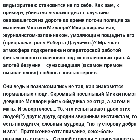
виды зрителю становится не по себе. Как вам, к
примеру, убийство велосипедиста, случайно
оказавшегося на дороге во время погони полиции за
машиной Микки и Меллори? Или расправа над
журналистом-заложником, умоляющим пощадить его
(прекрасная роль Роберта Дауни-мл.)? Мрачная
атмосфера подкреплена и операторской работой –
фильм словно стилизован под мескалиновый трип. А
апогей безумия – сумасшедшая (в самом прямом
смысле слова) любовь главных героев.
Они ведь и познакомились не так, как знакомятся
нормальные люди. Скромный посыльный Микки помог
девушке Меллори убить обидчика ее отца, а затем и
мать. И завертелось… То, что испытывают двое этих
людей(?) друг к другу, сродни звериным инстинктам, то
есть находится, словами мудреца, “по ту сторону добра
и зла”. Притяжение-отталкивание, секс-боль-
ненависть-страсть… С одной стороны – привязанность