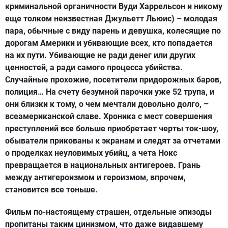
криминальной органичности Вуди Харрельсон и никому
еще толком неизвестная Джульетт Льюис) – молодая
пара, обычные с виду парень и девушка, колесящие по
дорогам Америки и убивающие всех, кто попадается
на их пути. Убивающие не ради денег или других
ценностей, а ради самого процесса убийства.
Случайные прохожие, посетители придорожных баров,
полиция… На счету безумной парочки уже 52 трупа, и
они близки к тому, о чем мечтали довольно долго, –
всеамериканской славе. Хроника с мест совершения
преступлений все больше приобретает черты ток-шоу,
обыватели прикованы к экранам и следят за отчетами
о проделках неуловимых убийц, а чета Нокс
превращается в национальных антигероев. Грань
между антигероизмом и героизмом, впрочем,
становится все тоньше.
Фильм по-настоящему страшен, отдельные эпизоды
пропитаны таким цинизмом, что даже видавшему