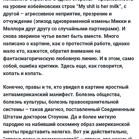
на уровне кобейновских строк “My shit is her milk”, с
другой – агрессивное неприятие, презрение и
отчуждение (эпизод одновременной измены Микки и
Меллори друг другу со случайными партнерами). И
снова звериное чутье велит быть вместе. Много
написано о картине, как о протестной работе, однако
мало кто, кажется, обратил внимание на
фантасмагорическую любовную линию. И в этом, само
собой, ошибка критики. Здесь еще, как говорится,
копать и копать.
Конечно, правы и те, кто увидел в картине яростный
антиамериканский манифест. Болезнь общества,
болезнь культуры, болезнь правоохранительной
системы – таков диагноз, поставленный Соединенным
Штатам доктором Стоуном. Да и более меткую
пародию на набивший оскомину образ американской
мечты представить нелегко. Вот уж действительно,