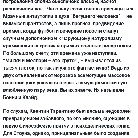
потребления сполна обеспечено хлебом, насчет
развлечений же… Человеку свойственно пресыщаться.
Мрачные антиутопии в духе “Бегущего человека” – не
вымысел фантастов, а лишь прогноз, предвидение
времен, когда футбол и вечерние новости станут
скучным дополнением к чарующему натурализму
криминальных хроник и прямых военных репортажей.
По большому счету, эти времена уже наступили.
“Микки и Меллори – это круто!”, – вырывается из
тысяч глоток, но так ли уж это фантастично? Ведь из
двух отъявленных отморозков всемогущее массовое
сознание уже успело вылепить самую романтичную
влюбленную пару века. Вы их знаете. Их называли
Бонни и Клайд.
По слухам, Квентин Тарантино был весьма недоволен
превращением забавного, по его мнению, сценария в
некую философскую притчу в психоделических тонах.
Для Стоуна, однако, принципиальным было создание