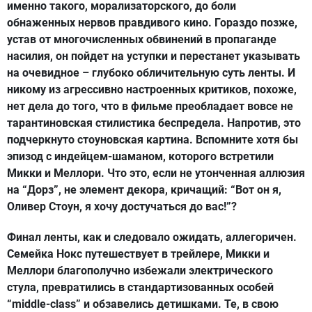
именно такого, морализаторского, до боли
обнаженных нервов правдивого кино. Гораздо позже,
устав от многочисленных обвинений в пропаганде
насилия, он пойдет на уступки и перестанет указывать
на очевидное – глубоко обличительную суть ленты. И
никому из агрессивно настроенных критиков, похоже,
нет дела до того, что в фильме преобладает вовсе не
тарантиновская стилистика беспредела. Напротив, это
подчеркнуто стоуновская картина. Вспомните хотя бы
эпизод с индейцем-шаманом, которого встретили
Микки и Меллори. Что это, если не утонченная аллюзия
на “Дорз”, не элемент декора, кричащий: “Вот он я,
Оливер Стоун, я хочу достучаться до вас!”?
Финал ленты, как и следовало ожидать, аллегоричен.
Семейка Нокс путешествует в трейлере, Микки и
Меллори благополучно избежали электрического
стула, превратились в стандартизованных особей
“middle-class” и обзавелись детишками. Те, в свою