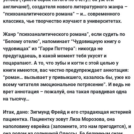
англичане!), создателя нового литературного жанра –
“психоаналитического романа” – и… современного
классика, чье творчество изучают в университетах.
Жанр “психоаналитического романа”, если судить по
“Белому отелю”, напоминает “Чудовищную книгу о
чудовищах” из “Гарри Поттера”: никогда не
предугадаешь, в какой момент тебя укусят и
поцарапают. А то, что зубы и когти с этой целью у
книги имеются, вас честно предупреждает аннотация:
“роман… вызывает у привыкшего, казалось бы, уже ко
всему читателя эмоциональное потрясение”. И ведь не
врет аннотация – пожалуй, она такая правдивая одна
на тысячу…
Итак, дано: Зигмунд Фрейд и его страдающая истерией
пациентка. Пациентку зовут Лиза Морозова, она
наполовину еврейка (запомните, это нам пригодится), и
она родом из солнечной Одессы. Ее безумным снам