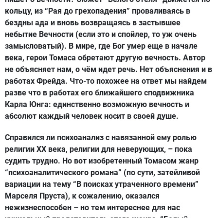
кольцу, из “Рая до грехопадения” проваливаясь в
бездны ада и вновь возвращаясь в застывшее
небытие Вечности (если это и спойлер, то уж очень
замысловатый). В мире, где Бог умер еще в начале
века, герои Томаса обретают другую вечность. Автор
не объясняет нам, о чём идет речь. Нет объяснения и в
работах Фрейда. Что-то похожее на ответ мы найдем
разве что в работах его ближайшего сподвижника
Карла Юнга: единственно возможную вечность и
абсолют каждый человек носит в своей душе.
Справился ли психоанализ с навязанной ему ролью
религии ХХ века, религии для неверующих, – пока
судить трудно. Но вот изобретенный Томасом жанр
“психоаналитического романа” (по сути, затейливой
вариации на тему “В поисках утраченного времени”
Марселя Пруста), к сожалению, оказался
нежизнеспособен – но тем интереснее для нас