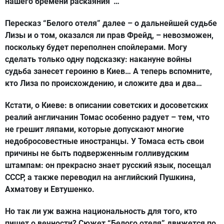
нашего бремени раскаяния”…
Пересказ “Белого отеля” далее – о дальнейшей судьбе
Лизы и о том, оказался ли прав Фрейд, – невозможен,
поскольку будет переполнен спойлерами. Могу
сделать только одну подсказку: накануне войны
судьба занесет героиню в Киев… А теперь вспомните,
кто Лиза по происхождению, и сложите два и два…
Кстати, о Киеве: в описании советских и досоветских
реалий англичанин Томас особенно радует – тем, что
не грешит ляпами, которые допускают многие
недобросовестные иностранцы. У Томаса есть свои
причины не быть подверженным голливудским
штампам: он прекрасно знает русский язык, посещал
СССР, а также переводил на английский Пушкина,
Ахматову и Евтушенко.
Но так ли уж важна национальность для того, кто
пишет о вечности? Сюжет “Белого отеля” движется по