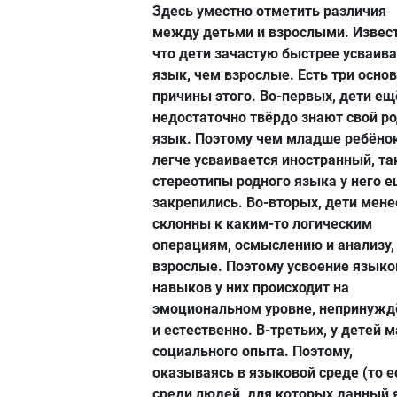
Здесь уместно отметить различия
между детьми и взрослыми. Извест
что дети зачастую быстрее усваив
язык, чем взрослые. Есть три осно
причины этого. Во-первых, дети ещ
недостаточно твёрдо знают свой р
язык. Поэтому чем младше ребёнок
легче усваивается иностранный, та
стереотипы родного языка у него е
закрепились. Во-вторых, дети мене
склонны к каким-то логическим
операциям, осмыслению и анализу,
взрослые. Поэтому усвоение язык
навыков у них происходит на
эмоциональном уровне, непринужд
и естественно. В-третьих, у детей 
социального опыта. Поэтому,
оказываясь в языковой среде (то е
среди людей, для которых данный 