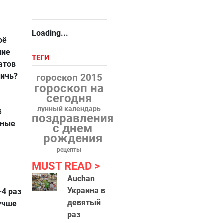
Loading...
оё
ние
ТЕГИ
атов
тичь?
гороскоп 2015
гороскоп на
сегодня
лунный календарь
ё
поздравления
ьные
с днем
рождения
рецепты
MUST READ
Auchan
Украина в
–4 раз
девятый
учше
раз