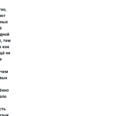
но,
ают
вных
ё
одной
, тем
к как
щё не
е
 чем
овых
ённо
мало
сть
язык