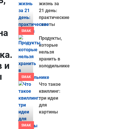
ь,
жизнь за
21 день:
практические
советы
на
SMAK
Продукты,
которые
ка.
нельзя
хранить в
в и
холодильнике
ы
SMAK
Что такое
квиллинг:
три идеи
для
картины
SMAK