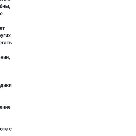
обны,
не
ет
ругих
егать
нии,
одики
чение
оте с