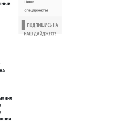
Наши
ичный
спецпроекты
ПОДПИШИСЬ НА
НАШ ДАЙДЖЕСТ!
е
на
имание
и
я
мания