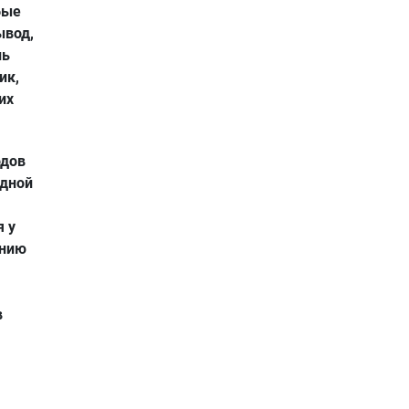
бые
ывод,
ль
ик,
их
одов
одной
я у
ению
в