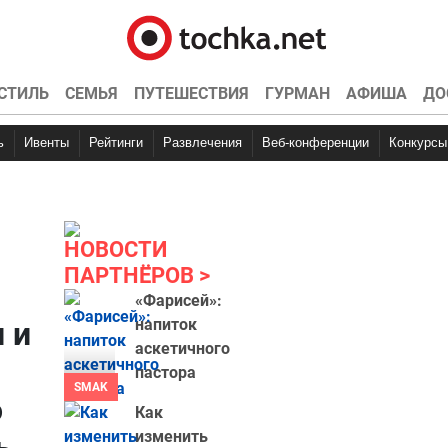
СТИЛЬ
СЕМЬЯ
ПУТЕШЕСТВИЯ
ГУРМАН
АФИША
ДО
ь
Ивенты
Рейтинги
Развлечения
Веб-конференции
Конкурсы
НОВОСТИ
ПАРТНЁРОВ
«Фарисей»:
 и
напиток
аскетичного
ы
пастора
SMAK
о
Как
изменить