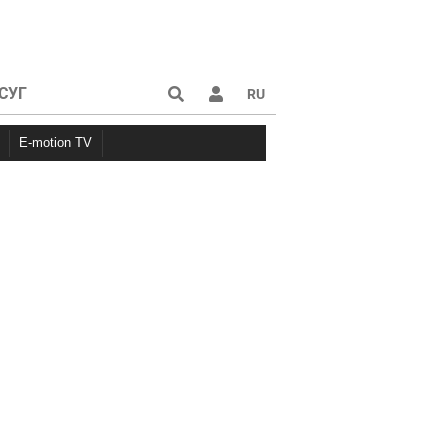
СУГ
RU
E-motion TV