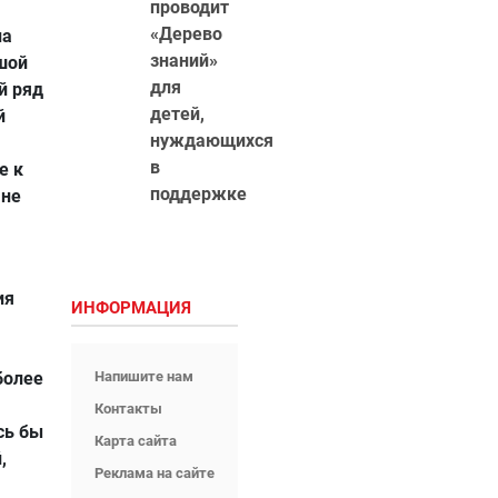
проводит
.
«Дерево
на
знаний»
ьшой
для
й ряд
детей,
й
нуждающихся
в
е к
поддержке
 не
ия
ИНФОРМАЦИЯ
более
Напишите нам
Контакты
сь бы
Карта сайта
,
Реклама на сайте