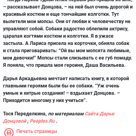
– рассказывает Донцова, – на ней был очень дорогой и
красивый костюм и еще тончайшие колготки. Тут
вылетели мои мопсы. Они от любви к человечеству не
управляют собой. Собаки радостно облепили актрису,
царапая когтями костюм и колготки. Я в ужасе
застыла. А Лариса присела на корточки, обняла собак
и стала приговаривать: “Ой вы мои мопсята любимые,
мои девочки!” Мопсы стали слизывать с ее губ помаду.
Я поняла, что пришла моя героиня, Даша Васильева.
Дарья Аркадьевна мечтает написать книгу, в которой
главными героями были бы ее собаки. “Уж очень
умные и хитрые создания! – вздыхает Донцова. –
Приходится многому у них учиться”.
Тося Переделкина,
по материалам
Сайта Дарьи
Донцовой
,
Peoples.Ru
.
Печать страницы