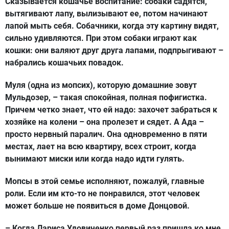
Сказывается кошачье воспитание: собаки садятся,
вытягивают лапу, вылизывают ее, потом начинают
лапой мыть себя. Собачники, когда эту картину видят,
сильно удивляются. При этом собаки играют как
кошки: они валяют друг друга лапами, подпрыгивают –
набрались кошачьих повадок.
Муля (одна из мопсих), которую домашние зовут
Мульдозер, – такая спокойная, полная пофигистка.
Причем четко знает, что ей надо: захочет забраться к
хозяйке на колени – она пролезет и сядет. А Ада –
просто нервный паралич. Она одновременно в пяти
местах, лает на всю квартиру, всех строит, когда
вынимают миски или когда надо идти гулять.
Мопсы в этой семье исполняют, пожалуй, главные
роли. Если им кто-то не понравился, этот человек
может больше не появиться в доме Донцовой.
– Когда Лариса Удовиченко первый раз пришла ко мне,