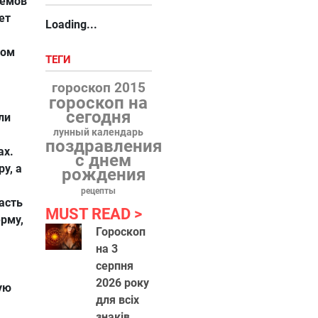
оемов
ет
Loading...
том
ТЕГИ
гороскоп 2015
гороскоп на
сегодня
ли
лунный календарь
поздравления
ах.
с днем
у, а
рождения
рецепты
асть
MUST READ
рму,
Гороскоп
на 3
серпня
2026 року
ую
для всіх
знаків