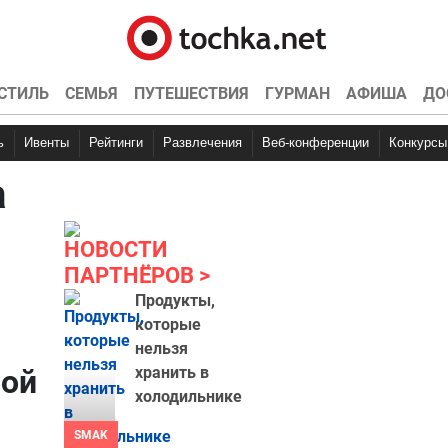
СТИЛЬ
СЕМЬЯ
ПУТЕШЕСТВИЯ
ГУРМАН
АФИША
ДО
ь
Ивенты
Рейтинги
Развлечения
Веб-конференции
Конкурсы
а
НОВОСТИ
ПАРТНЁРОВ
Продукты,
которые
нельзя
вой
хранить в
холодильнике
SMAK