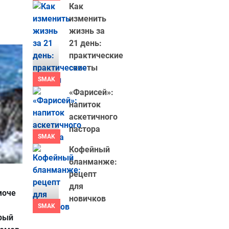
Как
изменить
жизнь за
21 день:
практические
советы
SMAK
«Фарисей»:
напиток
аскетичного
пастора
SMAK
Кофейный
бланманже:
рецепт
для
моче
новичков
SMAK
орый