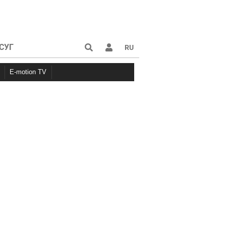
СУГ
RU
E-motion TV