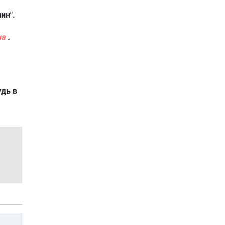
ин".
ua
.
удь в