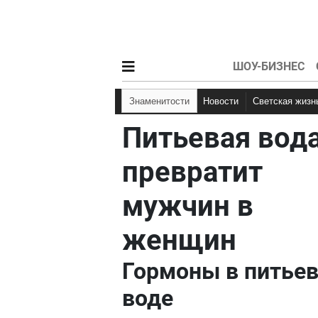
ШОУ-БИЗНЕС
Знаменитости
Новости
Светская жизн
Питьевая вод
превратит
мужчин в
женщин
Гормоны в питье
воде