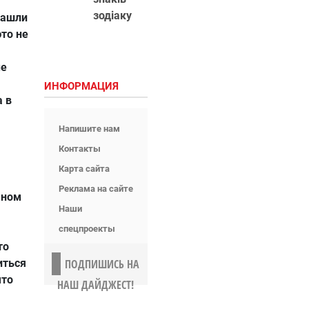
зодіаку
нашли
это не
ые
ИНФОРМАЦИЯ
 в
Напишите нам
Контакты
Карта сайта
Реклама на сайте
чном
Наши
спецпроекты
то
иться
ПОДПИШИСЬ НА
что
НАШ ДАЙДЖЕСТ!