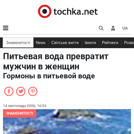
UA
Знаменитості
News
Світське життя
Івенти
Рейтинги
Розв
Питьевая вода превратит
мужчин в женщин
Гормоны в питьевой воде
14 листопада 2006, 16:53
ЗНАМЕНИТОСТІ