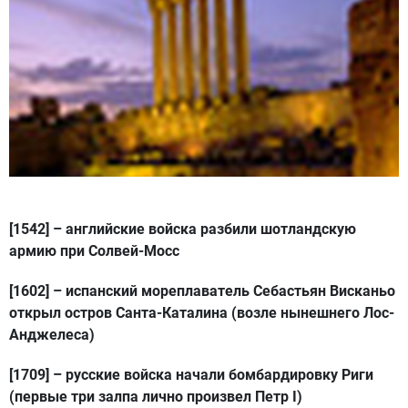
[1542]
– английские войска разбили шотландскую
армию при Солвей-Мосс
[1602]
– испанский мореплаватель Себастьян Висканьо
открыл остров Санта-Каталина (возле нынешнего Лос-
Анджелеса)
[1709]
– русские войска начали бомбардировку Риги
(первые три залпа лично произвел Петр I)