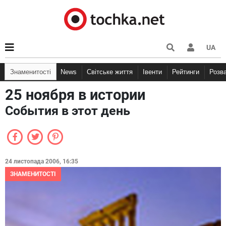
UA
Знаменитості
News
Світське життя
Івенти
Рейтинги
Розв
25 ноября в истории
События в этот день
24 листопада 2006, 16:35
ЗНАМЕНИТОСТІ