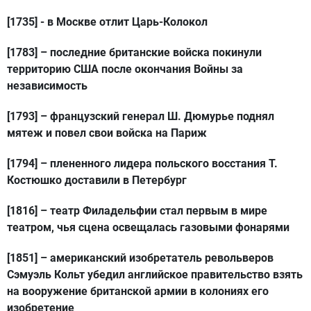
[1735]
- в Москве отлит Царь-Колокол
[1783]
– последние британские войска покинули
территорию США после окончания Войны за
независимость
[1793]
– французский генерал Ш. Дюмурье поднял
мятеж и повел свои войска на Париж
[1794]
– плененного лидера польского восстания Т.
Костюшко доставили в Петербург
[1816]
– театр Филадельфии стал первым в мире
театром, чья сцена освещалась газовыми фонарями
[1851]
– американский изобретатель револьверов
Сэмуэль Кольт убедил английское правительство взять
на вооружение британской армии в колониях его
изобретение