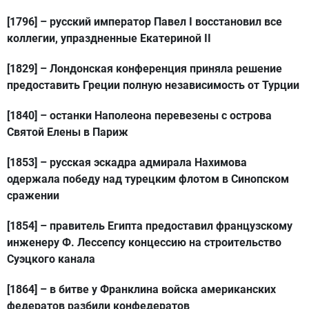
[1796]
– русский император Павел I восстановил все
коллегии, упраздненные Екатериной II
[1829]
– Лондонская конференция приняла решение
предоставить Греции полную независимость от Турции
[1840]
– останки Наполеона перевезены с острова
Святой Елены в Париж
[1853]
– русская эскадра адмирала Нахимова
одержала победу над турецким флотом в Синопском
сражении
[1854]
– правитель Египта предоставил французскому
инженеру Ф. Лессепсу концессию на строительство
Суэцкого канала
[1864]
– в битве у Франклина войска американских
федератов разбили конфедератов