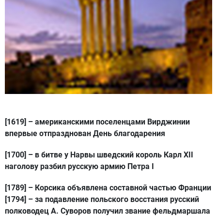
[1619]
– американскими поселенцами Вирджинии
впервые отпразднован День благодарения
[1700]
– в битве у Нарвы шведский король Карл XII
наголову разбил русскую армию Петра I
[1789]
– Корсика объявлена составной частью Франции
[1794]
– за подавление польского восстания русский
полководец А. Суворов получил звание фельдмаршала