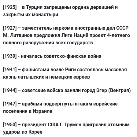
[1925]
– в Турции запрещены ордена дервишей и
закрыты их монастыри
[1927]
– заместитель наркома иностранных дел СССР
М. Литвинов предложил Лиге Наций проект 4-летнего
полного разоружения всех государств
[1939]
- началась советско-финская война
[1941]
– фашистами возле Риги состоялась массовая
казнь латышских и немецких евреев
[1944]
– советские войска заняли город Эгер (Венгрия)
[1947]
– арабами подвергнуты атакам еврейские
поселения в Израиле
[1950]
– президент США Г. Трумен пригрозил атомным
ударом по Корее