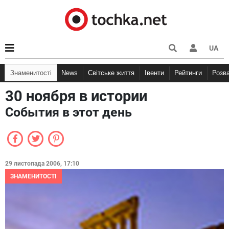
UA
Знаменитості
News
Світське життя
Івенти
Рейтинги
Розв
30 ноября в истории
События в этот день
29 листопада 2006, 17:10
ЗНАМЕНИТОСТІ