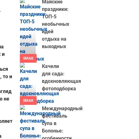
Майские
праздники:
–
ТОП-5
необычных
идей
отдыха на
выходных
на
 и
SMAK
Качели
ться
для сада:
 то и
вдохновляющая
фотоподборка
згляд
о не
SMAK
Международный
фестиваль
оляет
супа в
Болонье:
а
особенности