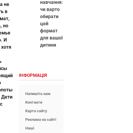
навчання:
а не
чи варто
ть в
обирати
мат,
цей
, но
формат
семье
для вашої
. И
дитини
 хотя
ь
исы
оящий
ІНФОРМАЦІЯ
о
лопоты
Напишіть нам
 Дети
Контакти
с
Карта сайту
Реклама на сайті
Наші