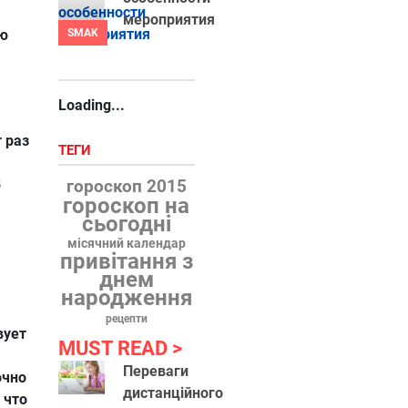
мероприятия
ую
SMAK
Loading...
 раз
ТЕГИ
В
гороскоп 2015
гороскоп на
сьогодні
місячний календар
привітання з
днем
народження
рецепти
вует
MUST READ
Переваги
очно
дистанційного
 что