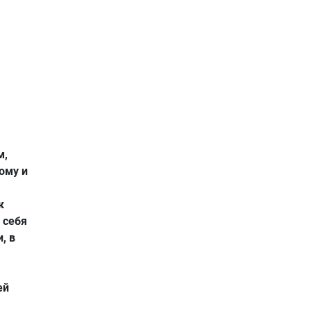
м,
кому и
к
 себя
, в
ей