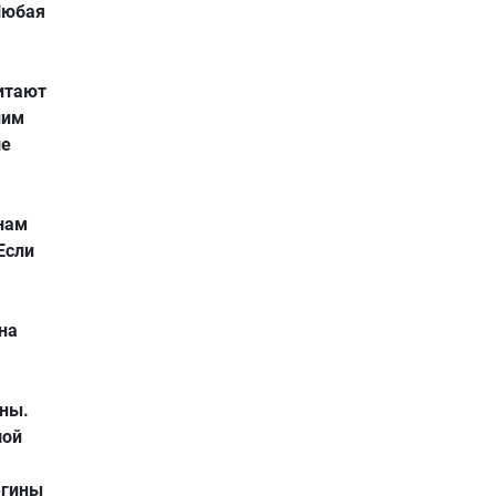
Любая
Питают
ним
ше
нам
Если
на
аны.
шой
егины