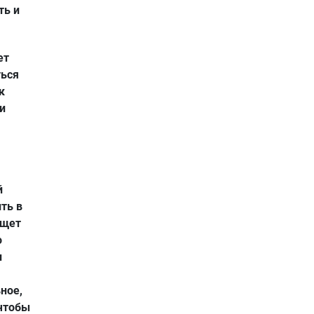
ть и
ет
ться
к
и
й
ть в
Ищет
о
и
ное,
 чтобы