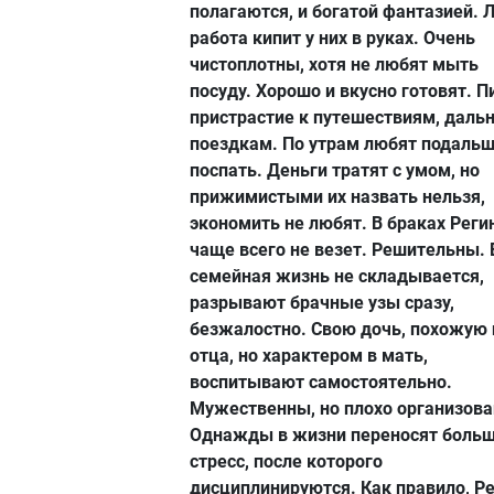
полагаются, и богатой фантазией. 
работа кипит у них в руках. Очень
чистоплотны, хотя не любят мыть
посуду. Хорошо и вкусно готовят. 
пристрастие к путешествиям, даль
поездкам. По утрам любят подаль
поспать. Деньги тратят с умом, но
прижимистыми их назвать нельзя,
экономить не любят. В браках Реги
чаще всего не везет. Решительны. 
семейная жизнь не складывается,
разрывают брачные узы сразу,
безжалостно. Свою дочь, похожую 
отца, но характером в мать,
воспитывают самостоятельно.
Мужественны, но плохо организов
Однажды в жизни переносят боль
стресс, после которого
дисциплинируются. Как правило, Р