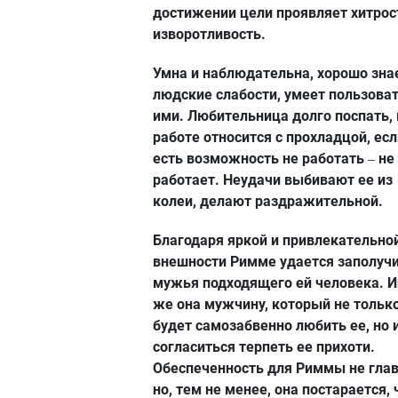
достижении цели проявляет хитрос
изворотливость.
Умна и наблюдательна, хорошо зна
людские слабости, умеет пользова
ими. Любительница долго поспать, 
работе относится с прохладцой, есл
есть возможность не работать
не
–
работает. Неудачи выбивают ее из
колеи, делают раздражительной.
Благодаря яркой и привлекательно
внешности Римме удается заполучи
мужья подходящего ей человека. 
же она мужчину, который не тольк
будет самозабвенно любить ее, но 
согласиться терпеть ее прихоти.
Обеспеченность для Риммы не глав
но, тем не менее, она постарается,