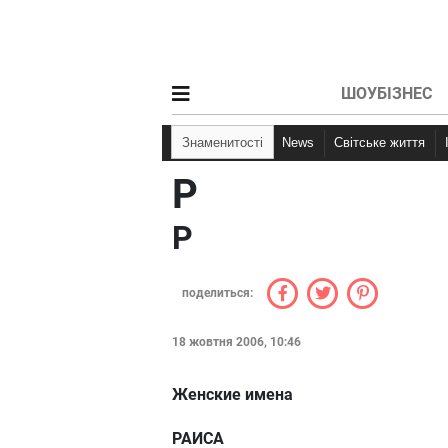
ШОУБІЗНЕС
Знаменитості
News
Світське життя
Р
Р
поделиться:
18 жовтня 2006, 10:46
Женские имена
РАИСА