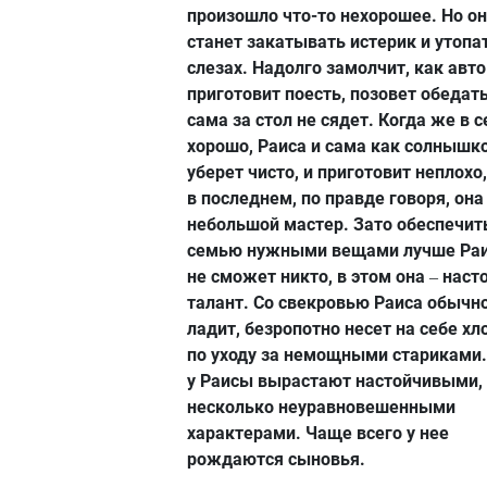
произошло что-то нехорошее. Но он
станет закатывать истерик и утопа
слезах. Надолго замолчит, как авто
приготовит поесть, позовет обедать
сама за стол не сядет. Когда же в 
хорошо, Раиса и сама как солнышко
уберет чисто, и приготовит неплохо,
в последнем, по правде говоря, она
небольшой мастер. Зато обеспечит
семью нужными вещами лучше Ра
не сможет никто, в этом она
наст
–
талант. Со свекровью Раиса обычн
ладит, безропотно несет на себе х
по уходу за немощными стариками.
у Раисы вырастают настойчивыми, 
несколько неуравновешенными
характерами. Чаще всего у нее
рождаются сыновья.