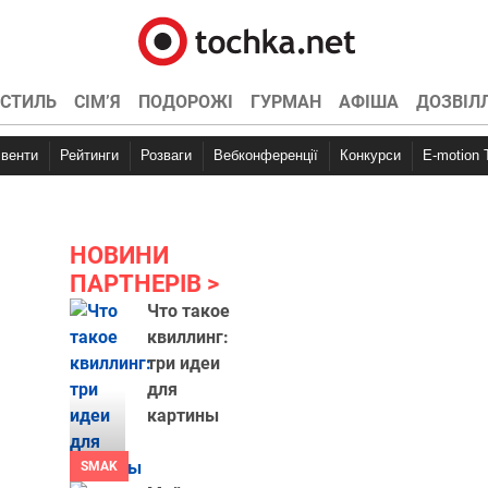
СТИЛЬ
СІМ’Я
ПОДОРОЖІ
ГУРМАН
АФІША
ДОЗВІЛ
Івенти
Рейтинги
Розваги
Вебконференції
Конкурси
E-motion
НОВИНИ
ПАРТНЕРІВ
Что такое
квиллинг:
три идеи
для
картины
SMAK