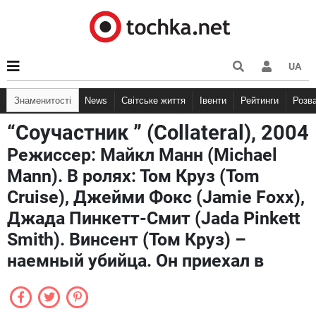
UA
Знаменитості
News
Світське життя
Івенти
Рейтинги
Розв
“Соучастник ” (Collateral), 2004
Режиссер: Майкл Манн (Michael
Mann). В ролях: Том Круз (Tom
Cruise), Джейми Фокс (Jamie Foxx),
Джада Пинкетт-Смит (Jada Pinkett
Smith). Винсент (Том Круз) –
наемный убийца. Он приехал в