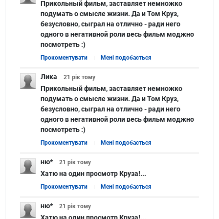
Прикольный фильм, заставляет немножко
подумать о смысле жизни. Да и Том Круз,
безусловно, сыграл на отлично - ради него
одного в негативной роли весь фильм моджно
посмотреть :)
Прокоментувати
Мені подобається
Лика
21 рік
тому
Прикольный фильм, заставляет немножко
подумать о смысле жизни. Да и Том Круз,
безусловно, сыграл на отлично - ради него
одного в негативной роли весь фильм моджно
посмотреть :)
Прокоментувати
Мені подобається
ню*
21 рік
тому
Хатю на один просмотр Круза!...
Прокоментувати
Мені подобається
ню*
21 рік
тому
Хатю на один просмотр Круза!...