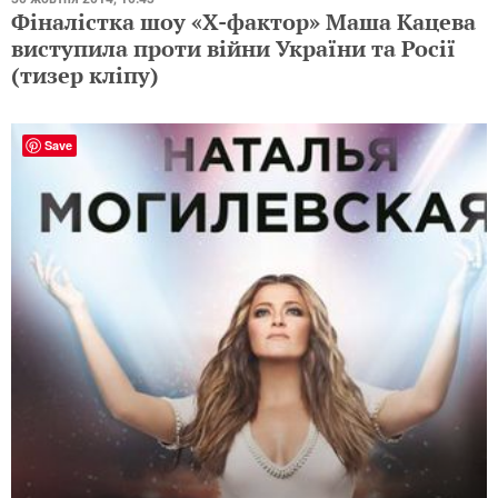
Фіналістка шоу «Х-фактор» Маша Кацева
виступила проти війни України та Росії
(тизер кліпу)
Save