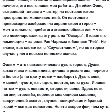
личного, это всего лишь моя работа… Джейми Фокс,
сыгравший таксиста – актер, на постсоветском
пространстве малоизвестный. Он настолько
превосходно изобразил на экране своего героя –
мечтательного, прибитого жизнью обывателя – что
его номинировали за эту роль на “Оскара”. Вторая его
номинация – за роль Рэя Чарльза в биопике “Рэй”. Не
знаем, как сложится с “Соучастником”, но во втором
случае у него весьма неплохие шансы.
Фильм – это психологическая дуэль героев. Дуэль
захватчика и заложника, циника и романтика, черного
и белого (а по цвету кожи – наоборот). Дуэль слов,
мыслей, чувств, взглядов, жестов, силы духа. И лишь
потом – дуэль ловкости, скорости, силы. Здесь есть
погони, стрельба, перевертывающиеся машины,
закрученный сюжет, глупые полицейские и бравый
герой – все как положено. Но это скорее фон, чем суть.