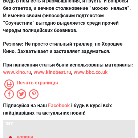
Ведь в нем есть и размышления, и грусть, и вопросы
без ответов, и вечное столкновение “можно–нельзя”.
И именно своим философским подтекстом
“Соучастник” выгодно выделяется среди прочей
череды полицейских боевиков.
Резюме:
Не просто стильный триллер, но Хорошее
Кино. Захватывает и заставляет задуматься.
При написании статьи были использованы материалы:
www.kino.ru
,
www.kinobest.ru
,
www.bbc.co.uk
Печать страницы
Підписуйся на наш
Facebook
і будь в курсі всіх
найцікавіших та актуальних новин!
ТЕГИ
новини