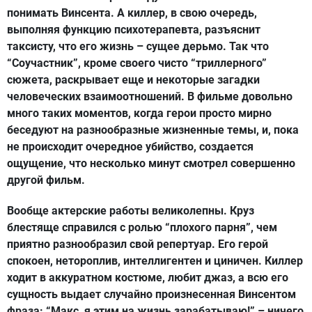
понимать Винсента. А киллер, в свою очередь,
выполняя функцию психотерапевта, разъяснит
таксисту, что его жизнь – сущее дерьмо. Так что
“Соучастник”, кроме своего чисто “триллерного”
сюжета, раскрывает еще и некоторые загадки
человеческих взаимоотношений. В фильме довольно
много таких моментов, когда герои просто мирно
беседуют на разнообразные жизненные темы, и, пока
не происходит очередное убийство, создается
ощущение, что несколько минут смотрел совершенно
другой фильм.
Вообще актерские работы великолепны. Круз
блестяще справился с ролью “плохого парня”, чем
приятно разнообразил свой репертуар. Его герой
спокоен, нетороплив, интеллигентен и циничен. Киллер
ходит в аккуратном костюме, любит джаз, а всю его
сущность выдает случайно произнесенная Винсентом
фраза: “Макс, я этим на жизнь зарабатываю!” – ничего