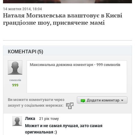
14 жовтня 2014, 18:04
Наталя Могилевська влаштовує в Києві
грандіозне шоу, присвячене мамі
КОМЕНТАРІ (
5
)
символів
999
Ви можете коментувати через
Додати коментар
акаунт у соціальних мережах:
Лика
21 рік
тому
Может и не самая лучшая, зато самая
оригинальная :)