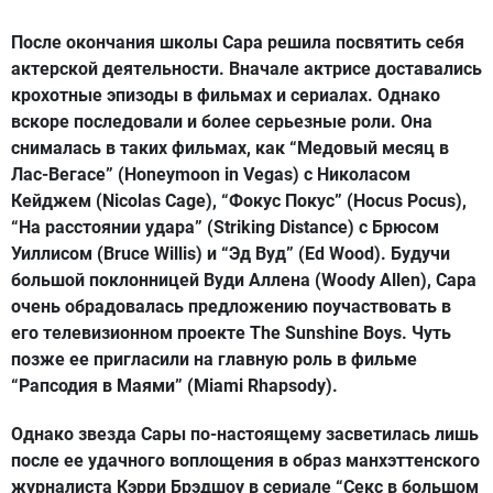
После окончания школы Сара решила посвятить себя
актерской деятельности. Вначале актрисе доставались
крохотные эпизоды в фильмах и сериалах. Однако
вскоре последовали и более серьезные роли. Она
снималась в таких фильмах, как “Медовый месяц в
Лас-Вегасе” (Honeymoon in Vegas) с Николасом
Кейджем (Nicolas Cage), “Фокус Покус” (Hocus Pocus),
“На расстоянии удара” (Striking Distance) с Брюсом
Уиллисом (Bruce Willis) и “Эд Вуд” (Ed Wood). Будучи
большой поклонницей Вуди Аллена (Woody Allen), Сара
очень обрадовалась предложению поучаствовать в
его телевизионном проекте The Sunshine Boys. Чуть
позже ее пригласили на главную роль в фильме
“Рапсодия в Маями” (Miami Rhapsody).
Однако звезда Сары по-настоящему засветилась лишь
после ее удачного воплощения в образ манхэттенского
журналиста Кэрри Брэдшоу в сериале “Секс в большом