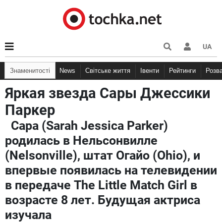
UA
Знаменитості
News
Світське життя
Івенти
Рейтинги
Розв
Яркая звезда Сары Джессики
Паркер
Сара (Sarah Jessica Parker)
родилась в Нельсонвилле
(Nelsonville), штат Огайо (Ohio), и
впервые появилась на телевидении
в передаче The Little Match Girl в
возрасте 8 лет. Будущая актриса
изучала