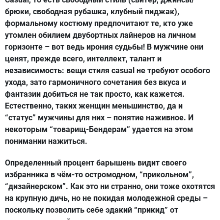
брюки, свободная рубашка, клубный пиджак),
формальному костюму предпочитают те, кто уже
утомлен обилием двубортных лайнеров на личном
горизонте – вот ведь ирония судьбы! В мужчине они
ценят, прежде всего, интеллект, талант и
независимость: вещи стиля casual не требуют особого
ухода, зато гармоничного сочетания без вкуса и
фантазии добиться не так просто, как кажется.
Естественно, таких женщин меньшинство, да и
“статус” мужчины для них – понятие наживное. И
некоторым “товарищ-Бендерам” удается на этом
понимании нажиться.
Определенный процент барышень видит своего
избранника в чём-то остромодном, “прикольном”,
“дизайнерском”. Как это ни странно, они тоже охотятся
на крупную дичь, но не покидая молодежной среды –
поскольку позволить себе эдакий “прикид” от