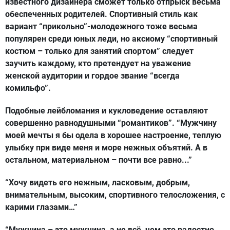
известного дизайнера сможет только отпрыск весьма
обеспеченных родителей. Спортивный стиль как
вариант “прикольно”-молодежного тоже весьма
популярен среди юных леди, но аксиому “спортивный
костюм – только для занятий спортом” следует
заучить каждому, кто претендует на уважение
женской аудитории и гордое звание “всегда
комильфо”.
Подобные лейбломания и кукловедение оставляют
совершенно равнодушными “романтиков”. “Мужчину
моей мечты я бы одела в хорошее настроение, теплую
улыбку при виде меня и море нежных объятий. А в
остальном, материальном – почти все равно...”
“Хочу видеть его нежным, ласковым, добрым,
внимательным, высоким, спортивного телосложения, с
карими глазами…”
“Мужчина – это мужчина, а не всё, чем это радостно