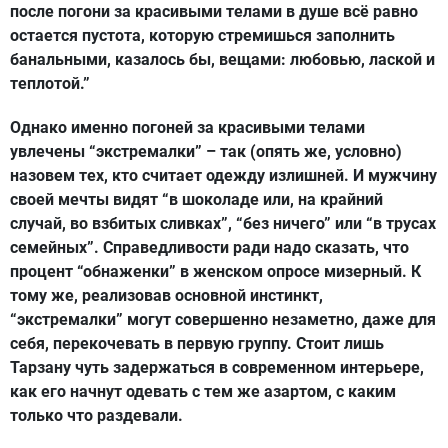
после погони за красивыми телами в душе всё равно
остается пустота, которую стремишься заполнить
банальными, казалось бы, вещами: любовью, лаской и
теплотой.”
Однако именно погоней за красивыми телами
увлечены “экстремалки” – так (опять же, условно)
назовем тех, кто считает одежду излишней. И мужчину
своей мечты видят “в шоколаде или, на крайний
случай, во взбитых сливках”, “без ничего” или “в трусах
семейных”. Справедливости ради надо сказать, что
процент “обнаженки” в женском опросе мизерный. К
тому же, реализовав основной инстинкт,
“экстремалки” могут совершенно незаметно, даже для
себя, перекочевать в первую группу. Стоит лишь
Тарзану чуть задержаться в современном интерьере,
как его начнут одевать с тем же азартом, с каким
только что раздевали.