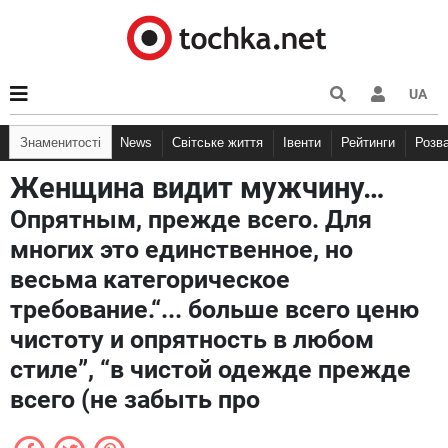
UA
Знаменитості
News
Світське життя
Івенти
Рейтинги
Розв
Женщина видит мужчину…
Опрятным, прежде всего. Для
многих это единственное, но
весьма категорическое
требование.“... больше всего ценю
чистоту и опрятность в любом
стиле”, “в чистой одежде прежде
всего (не забыть про