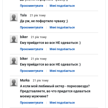
Прокоментувати
Мені подобається
Tala
21 рік
тому
Да уж, не пофартило чуваку ;)
Прокоментувати
Мені подобається
biker
21 рік
тому
Ему прийдется во все НЕ одеваться :)
Прокоментувати
Мені подобається
biker
21 рік
тому
Ему прийдется во все НЕ одеваться :)
Прокоментувати
Мені подобається
Murka
21 рік
тому
А если мой любимый актер - порнозвезда?
Представляете, во что придется одеваться
моему мужчине?
Прокоментувати
Мені подобається