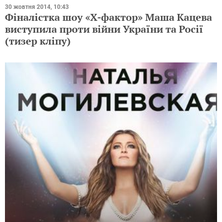
30 жовтня 2014, 10:43
Фіналістка шоу «Х-фактор» Маша Кацева
виступила проти війни України та Росії
(тизер кліпу)