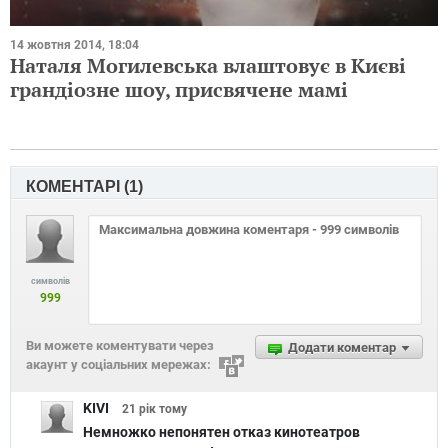
14 жовтня 2014, 18:04
Наталя Могилевська влаштовує в Києві
грандіозне шоу, присвячене мамі
КОМЕНТАРІ (
1
)
символів
999
Ви можете коментувати через
Додати коментар
акаунт у соціальних мережах:
KIVI
21 рік
тому
Немножко непонятен отказ кинотеатров