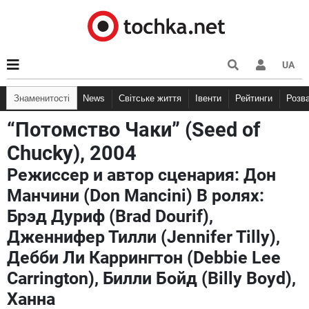
UA
Знаменитості
News
Світське життя
Івенти
Рейтинги
Розв
“Потомство Чаки” (Seed of
Chucky), 2004
Режиссер и автор сценария: Дон
Манчини (Don Mancini) В ролях:
Брэд Дуриф (Brad Dourif),
Дженнифер Тилли (Jennifer Tilly),
Дебби Ли Каррингтон (Debbie Lee
Carrington), Билли Бойд (Billy Boyd),
Ханна