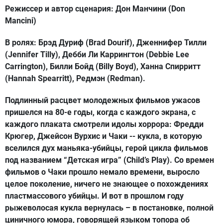
Режиссер и автор сценария:
Дон Манчини (Don
Mancini)
В ролях:
Брэд Дуриф (Brad Dourif), Дженнифер Тилли
(Jennifer Tilly), Дебби Ли Каррингтон (Debbie Lee
Carrington), Билли Бойд (Billy Boyd), Ханна Спирритт
(Hannah Spearritt), Редмэн (Redman).
Подлинный расцвет молодежных фильмов ужасов
пришелся на 80-е годы, когда с каждого экрана, с
каждого плаката смотрели идолы хоррора: Фредди
Крюгер, Джейсон Вурхис и Чаки -- кукла, в которую
вселился дух маньяка-убийцы, герой цикла фильмов
под названием “Детская игра” (Child’s Play). Со времен
фильмов о Чаки прошло немало времени, выросло
целое поколение, ничего не знающее о похождениях
пластмассового убийцы. И вот в прошлом году
рыжеволосая кукла вернулась – в постановке, полной
циничного юмора, говорящей языком топора об