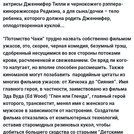
актрисы Дженнифер Тилли и чернокожего рэппера-
кинорежиссера Редмэна, а для сына/дочки – тело
ребенка, которого должна родить Дженнифер,
оплодотворенная куклой...
“Потомство Чаки” трудно назвать собственно фильмом
ужасов, это, скорее, черная комедия, безумный трэш,
сдобренный несущимися во все стороны потоками
крови, расчлененкой и свежеванием. Он вряд ли кого-
то напугает, но вполне способен рассмешить. Также
киноманов могут позабавить пародийные цитаты из
многих фильмов ужасов: от Хичкока до “Сияния”. Имя
главного героя, в частности, заимствовано из фильма
Эда Вуда (Ed Wood) “Глен или Гленда”, главный герой
которого, трансвестит, менял имя с женского на
мужское в зависимости от настроения. Создатели
фильма отказались от компьютерных технологий,
оставив старомодных резиновых кукол, чтобы
добиться большего сходства со старыми “Детскими