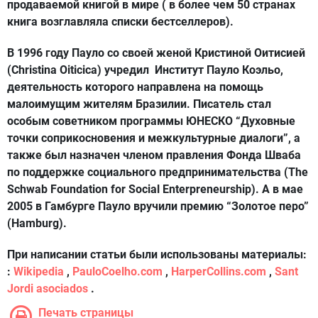
продаваемой книгой в мире ( в более чем 50 странах
книга возглавляла списки бестселлеров).
В 1996 году Пауло со своей женой Кристиной Оитисией
(Christina Oiticica) учредил Институт Пауло Коэльо,
деятельность которого направлена на помощь
малоимущим жителям Бразилии. Писатель стал
особым советником программы ЮНЕСКО “Духовные
точки соприкосновения и межкультурные диалоги”, а
также был назначен членом правления Фонда Шваба
по поддержке социального предпринимательства (The
Schwab Foundation for Social Enterpreneurship). А в мае
2005 в Гамбурге Пауло вручили премию “Золотое перо”
(Hamburg).
При написании статьи были использованы материалы:
:
Wikipedia
,
PauloCoelho.com
,
HarperCollins.com
,
Sant
Jordi asociados
.
Печать страницы