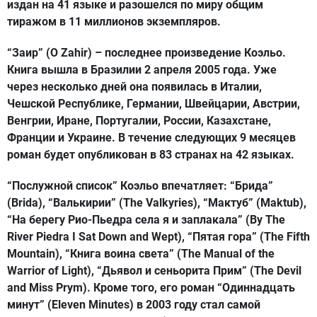
издан на 41 языке и разошелся по миру общим
тиражом в 11 миллионов экземпляров.
“Заир” (O Zahir) – последнее произведение Коэльо.
Книга вышла в Бразилии 2 апреля 2005 года. Уже
через несколько дней она появилась в Италии,
Чешской Республике, Германии, Швейцарии, Австрии,
Венгрии, Иране, Португалии, России, Казахстане,
Франции и Украине. В течение следующих 9 месяцев
роман будет опубликован в 83 странах на 42 языках.
“Послужной список” Коэльо впечатляет: “Брида”
(Brida), “Валькирии” (The Valkyries), “Мактуб” (Maktub),
“На берегу Рио-Пьедра села я и заплакала” (By The
River Piedra I Sat Down and Wept), “Пятая гора” (The Fifth
Mountain), “Книга воина света” (The Manual of the
Warrior of Light), “Дьявол и сеньорита Прим” (The Devil
and Miss Prym). Кроме того, его роман “Одиннадцать
минут” (Eleven Minutes) в 2003 году стал самой