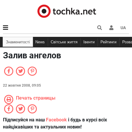
UA
Знаменитості
News
Світське життя
Івенти
Рейтинги
Розв
Залив ангелов
22 жовтня 2008, 09:05
Печать страницы
Підписуйся на наш
Facebook
і будь в курсі всіх
найцікавіших та актуальних новин!