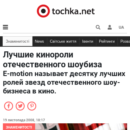
UA
Знаменитості
News
Світське життя
Івенти
Рейтинги
Розв
Лучшие кинороли
отечественного шоубиза
E-motion называет десятку лучших
ролей звезд отечественного шоу-
бизнеса в кино.
19 листопада 2008, 18:17
ЗНАМЕНИТОСТІ