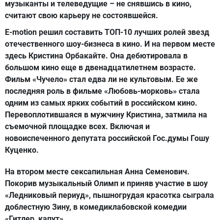
музыканты и телеведущие – не снявшись в кино,
считают свою карьеру не состоявшейся.
E-motion решил составить ТОП-10 лучших ролей звезд
отечественного шоу-бизнеса в кино. И на первом месте
здесь
Кристина Орбакайте
. Она дебютировала в
большом кино еще в двенадцатилетнем возрасте.
Фильм «Чучело» стал едва ли не культовым. Ее же
последняя роль в фильме «Любовь-морковь» стала
одним из самых ярких событий в российском кино.
Перевоплотившаяся в мужчину Кристина, затмила на
съемочной площадке всех. Включая и
новоиспеченного депутата российской Гос.думы Гошу
Куценко.
На втором месте сексапильная
Анна Семенович
.
Покорив музыкальный Олимп и приняв участие в шоу
«Ледниковый периуд», пышногрудая красотка сыграла
доблестную Зину, в комедиклабовской комедии
«Гитлер, капут».