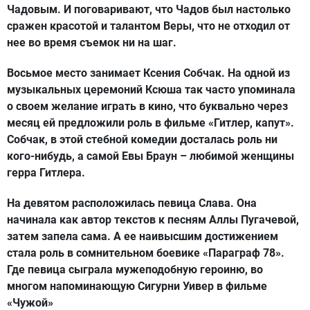
Чадовым. И поговаривают, что Чадов был настолько
сражен красотой и талантом Веры, что не отходил от
нее во время съемок ни на шаг.
Восьмое место занимает
Ксения Собчак
. На одной из
музыкальных церемоний Ксюша так часто упоминала
о своем желание играть в кино, что буквально через
месяц ей предложили роль в фильме «Гитлер, капут».
Собчак, в этой стебной комедии досталась роль ни
кого-нибудь, а самой Евы Браун – любимой женщины
герра Гитлера.
На девятом расположилась певица
Слава
. Она
начинала как автор текстов к песням Аллы Пугачевой,
затем запела сама. А ее наивысшим достижением
стала роль в сомнительном боевике «Параграф 78».
Где певица сыграла мужеподобную героиню, во
многом напоминающую Сигурни Уивер в фильме
«Чужой»