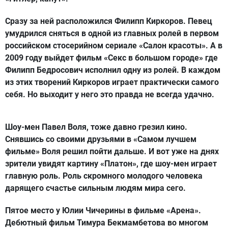
Сразу за ней расположился
Филипп Киркоров
. Певец
умудрился сняться в одной из главных ролей в первом
российском стосерийном сериале «Салон красоты». А в
2009 году выйдет фильм «Секс в большом городе» где
Филипп Бедросович исполнил одну из ролей. В каждом
из этих творений Киркоров играет практически самого
себя. Но выходит у него это правда не всегда удачно.
Шоу-мен
Павел Воля
, тоже давно грезил кино.
Снявшись со своими друзьями в «Самом лучшем
фильме» Воля решил пойти дальше. И вот уже на днях
зрители увидят картину «Платон», где шоу-мен играет
главную роль. Роль скромного молодого человека
дарящего счастье сильным людям мира сего.
Пятое место у
Юлии Чичерины
в фильме «Арена».
Дебютный фильм Тимура Бекмамбетова во многом