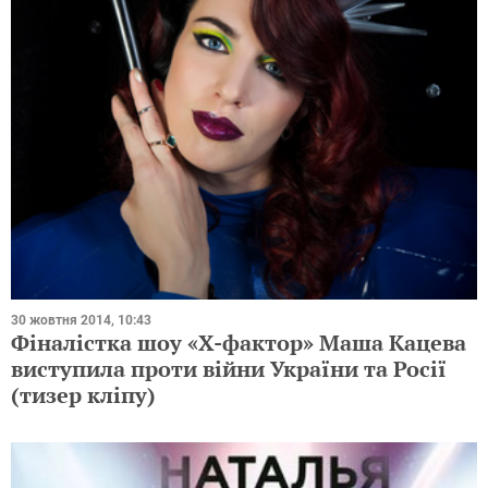
30 жовтня 2014, 10:43
Фіналістка шоу «Х-фактор» Маша Кацева
виступила проти війни України та Росії
(тизер кліпу)