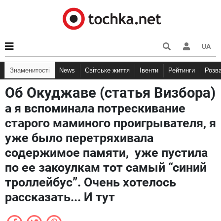
UA
Знаменитості
News
Світське життя
Івенти
Рейтинги
Розв
Об Окуджаве (статья Визбора)
а я вспоминала потрескивание
старого маминого проигрывателя, я
уже было перетряхивала
содержимое памяти, уже пустила
по ее закоулкам тот самый “синий
троллейбус”. Очень хотелось
рассказать... И тут