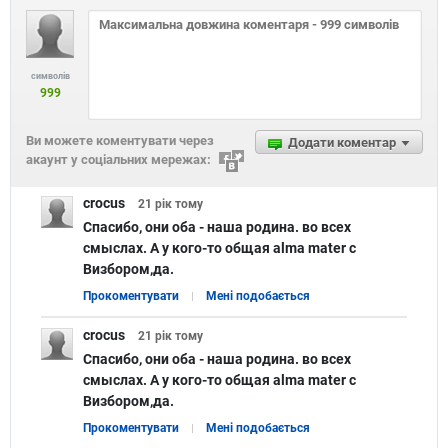
символів
999
Ви можете коментувати через
Додати коментар
акаунт у соціальних мережах:
crocus
21 рік
тому
Спасибо, они оба - наша родина. во всех
смыслах. А у кого-то общая alma mater с
Визбором,да.
Прокоментувати
Мені подобається
crocus
21 рік
тому
Спасибо, они оба - наша родина. во всех
смыслах. А у кого-то общая alma mater с
Визбором,да.
Прокоментувати
Мені подобається