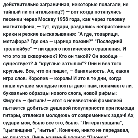
действительно заграничная, некоторые полагали, не
тайный ли он итальянец?) — вот когда потянулись
песенки через Москву 1958 года, как через головку
магнитофона, — тут, судари, раздались непристойные
крики и резкие высказывания: “А где, товарищи,
метафора? Где она — царица поэзии?” “Последний
троллейбус” — ни одного поэтического сравнения. И
что это за скворчонок? Кто он такой? Он вообще —
существует? А “круглые затылки”? Они и без того
круглые. Все, что он пишет, — банальность. Ах, какая
игра слов: Королев — король! И это в те дни, когда
наши лучшие молодые поэты дают нам, понимаете ли,
буквально образцы нового слога, новой рифмы:
Фидель — фитиль! — этот с неизвестной фамилией
пытается добиться дешевой популярности при помощи
гитары, отвлекая молодежь от современных задач! Ах,
судари мои, было все это, было. “Литературщина”,
“цыганщина”, “нытье”. Конечно, никто не передавал,
не печатал. Лишь наивный журнал “Пионер”