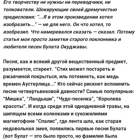
Его творчеству не нужны ни переводчики, ни
толкователи. Шокирующие своей дремучестью
предисловия: “...Я в этом произведении хотел
изобразить...” — не для него. Он что хотел, то
изобразил. Что намеревался сказать — сказал. Потому
статья моя просто заметки старого поклонника и
любителя песен Булата Окуджавы.
Песня, как и всякий другой вещественный предмет,
разумеется, стареет. “Стих может постареть и
ржавчиной покрыться, иль потемнеть, как медь
времен Аустерлица...” Кто сейчас рискнет вспомнить
песни четвертьвековой давности? Самые популярные:
“Мишка”, “Ландыши”, “Чудо-песенка”, “Королева
красоты”. И когда среди этой однодневной травы, на
шипящем всеми коленками и сухожилиями
магнитофоне “Спалис”, где лента шла, как старая
недовольная змея, появились первые песни Булата
(вот Булат — это было просто, но фамилия была