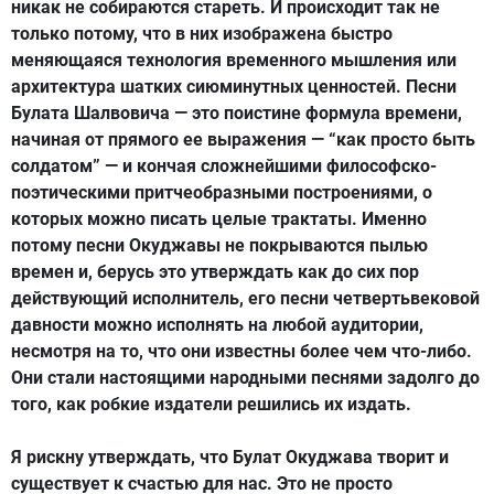
никак не собираются стареть. И происходит так не
только потому, что в них изображена быстро
меняющаяся технология временного мышления или
архитектура шатких сиюминутных ценностей. Песни
Булата Шалвовича — это поистине формула времени,
начиная от прямого ее выражения — “как просто быть
солдатом” — и кончая сложнейшими философско-
поэтическими притчеобразными построениями, о
которых можно писать целые трактаты. Именно
потому песни Окуджавы не покрываются пылью
времен и, берусь это утверждать как до сих пор
действующий исполнитель, его песни четвертьвековой
давности можно исполнять на любой аудитории,
несмотря на то, что они известны более чем что-либо.
Они стали настоящими народными песнями задолго до
того, как робкие издатели решились их издать.
Я рискну утверждать, что Булат Окуджава творит и
существует к счастью для нас. Это не просто