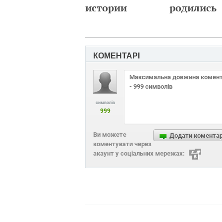
истории
родились
КОМЕНТАРІ
символів
999
Ви можете
Додати комента
коментувати через
акаунт у соціальних мережах: