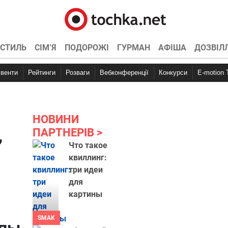
СТИЛЬ
СІМ’Я
ПОДОРОЖІ
ГУРМАН
АФІША
ДОЗВІЛ
Івенти
Рейтинги
Розваги
Вебконференції
Конкурси
E-motion
НОВИНИ
ПАРТНЕРІВ
”
Что такое
квиллинг:
три идеи
для
картины
SMAK