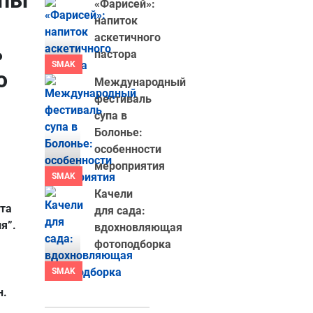
ппы
«Фарисей»:
напиток
аскетичного
ь
пастора
SMAK
о
Международный
фестиваль
супа в
Болонье:
особенности
мероприятия
SMAK
Качели
рта
для сада:
я”.
вдохновляющая
фотоподборка
SMAK
н.