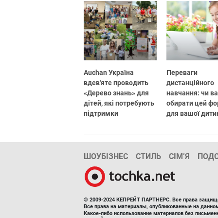
Auchan Україна
Переваги
вдев'яте проводить
дистанційного
«Дерево знань» для
навчання: чи в
дітей, які потребують
обирати цей ф
підтримки
для вашої дити
ШОУБІЗНЕС
СТИЛЬ
СІМ’Я
ПОД
© 2009-2024 КЕПРЕЙТ ПАРТНЕРС. Все права защищ
Все права на материалы, опубликованные на данн
Какое-либо использование материалов без письмен