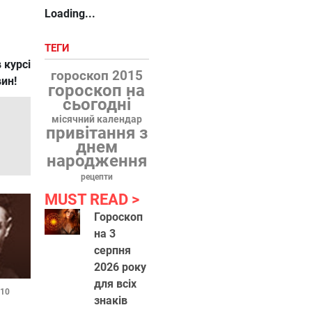
Loading...
ТЕГИ
 курсі
гороскоп 2015
вин!
гороскоп на
сьогодні
місячний календар
привітання з
днем
народження
рецепти
MUST READ
Гороскоп
на 3
серпня
2026 року
для всіх
:10
знаків