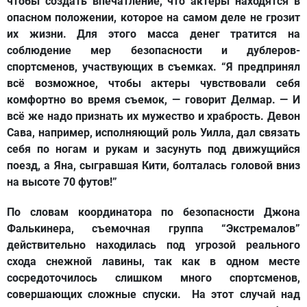
чтобы создать впечатление, что актеры находятся в
опасном положении, которое на самом деле не грозит
их жизни. Для этого масса денег тратится на
соблюдение мер безопасности и дублеров-
спортсменов, участвующих в съемках. “Я предпринял
всё возможное, чтобы актеры чувствовали себя
комфортно во время съемок, — говорит Делмар. — И
всё же надо признать их мужество и храбрость. Девон
Сава, например, исполняющий роль Уилла, дал связать
себя по ногам и рукам и засунуть под движущийся
поезд, а Яна, сыгравшая Кити, болталась головой вниз
на высоте 70 футов!”
По словам координатора по безопасности Джона
Фалькинера, съемочная группа “Экстремалов”
действительно находилась под угрозой реального
схода снежной лавины, так как в одном месте
сосредоточилось слишком много спортсменов,
совершающих сложные спуски. На этот случай над