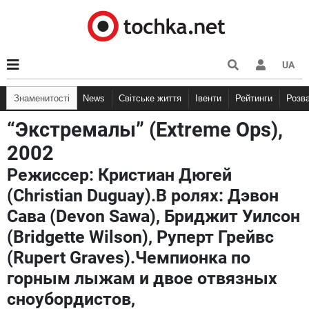
UA
Знаменитості
News
Світське життя
Івенти
Рейтинги
Розв
“Экстремалы” (Extreme Ops),
2002
Режиссер: Кристиан Дюгей
(Christian Duguay).В ролях: Дэвон
Сава (Devon Sawa), Бриджит Уилсон
(Bridgette Wilson), Руперт Грейвс
(Rupert Graves).Чемпионка по
горным лыжам и двое отвязных
сноубордистов,