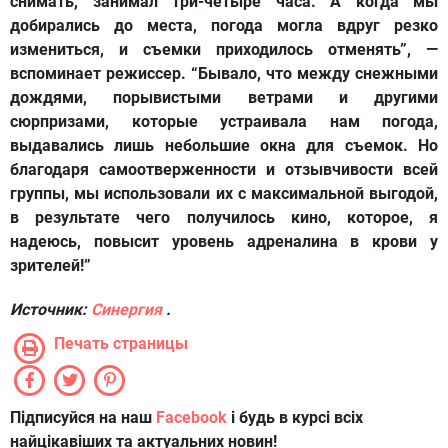
снимать, занимал три-четыре часа. А когда мы
добирались до места, погода могла вдруг резко
измениться, и съемки приходилось отменять”, —
вспоминает режиссер. “Бывало, что между снежными
дождями, порывистыми ветрами и другими
сюрпризами, которые устраивала нам погода,
выдавались лишь небольшие окна для съемок. Но
благодаря самоотверженности и отзывчивости всей
группы, мы использовали их с максимальной выгодой,
в результате чего получилось кино, которое, я
надеюсь, повысит уровень адреналина в крови у
зрителей!”
Источник:
Синергия
.
Печать страницы
Підписуйся на наш
Facebook
і будь в курсі всіх
найцікавіших та актуальних новин!