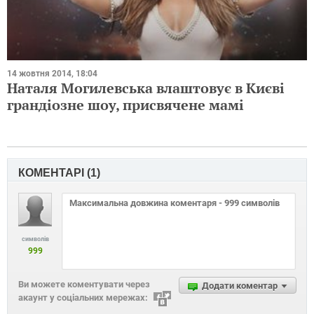
14 жовтня 2014, 18:04
Наталя Могилевська влаштовує в Києві
грандіозне шоу, присвячене мамі
КОМЕНТАРІ (
1
)
символів
999
Ви можете коментувати через
Додати коментар
акаунт у соціальних мережах: