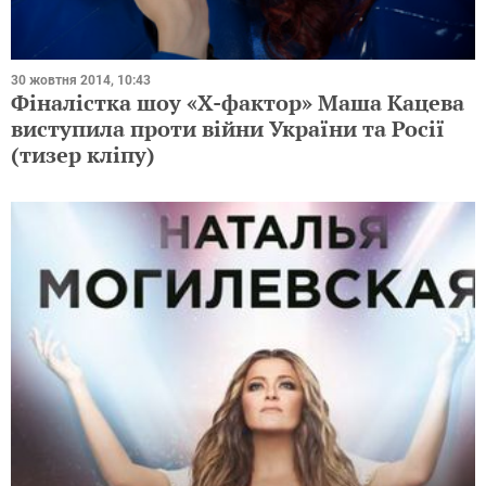
30 жовтня 2014, 10:43
Фіналістка шоу «Х-фактор» Маша Кацева
виступила проти війни України та Росії
(тизер кліпу)