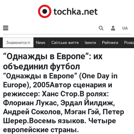
UA
Знаменитості
News
Світське життя
Івенти
Рейтинги
Розв
“Однажды в Европе”: их
объединил футбол
“Однажды в Европе” (One Day in
Europe), 2005Автор сценария и
режиссер: Ханс Стор.В ролях:
Флориан Лукас, Эрдал Йилдиж,
Андрей Соколов, Мэган Гэй, Петер
Шерер.Восемь языков. Четыре
европейские страны.