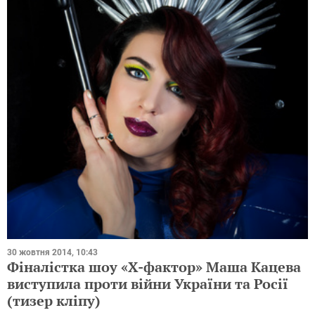
30 жовтня 2014, 10:43
Фіналістка шоу «Х-фактор» Маша Кацева
виступила проти війни України та Росії
(тизер кліпу)