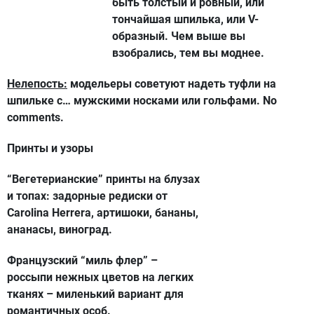
быть толстый и ровный, или
тончайшая шпилька, или V-
образный. Чем выше вы
взобрались, тем вы моднее.
Нелепость:
модельеры советуют надеть туфли на
шпильке с… мужскими носками или гольфами. No
comments.
Принты и узоры
“Вегетерианские” принты на блузах
и топах: задорные редиски от
Carolina Herrera, артишоки, бананы,
ананасы, виноград.
Французский “миль флер” –
россыпи нежных цветов на легких
тканях – миленький вариант для
романтичных особ.