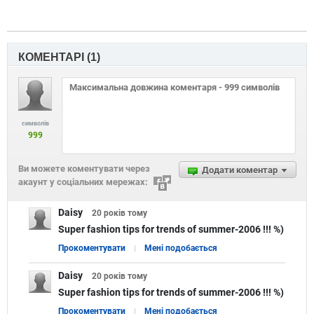
КОМЕНТАРІ (
1
)
символів
999
Ви можете коментувати через
Додати коментар
акаунт у соціальних мережах:
Daisy
20 років
тому
Super fashion tips for trends of summer-2006 !!! %)
Прокоментувати
Мені подобається
Daisy
20 років
тому
Super fashion tips for trends of summer-2006 !!! %)
Прокоментувати
Мені подобається