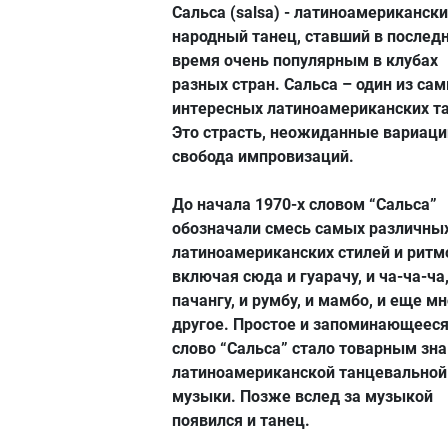
Сальса (salsa) - латиноамериканск
народный танец, ставший в послед
время очень популярным в клубах
разных стран. Сальса – один из са
интересных латиноамериканских т
Это страсть, неожиданные вариаци
свобода импровизаций.
До начала 1970-х словом “Сальса”
обозначали смесь самых различны
латиноамериканских стилей и ритм
включая сюда и гуарачу, и ча-ча-ча,
пачангу, и румбу, и мамбо, и еще м
другое. Простое и запоминающеес
слово “Сальса” стало товарным зн
латиноамериканской танцевальной
музыки. Позже вслед за музыкой
появился и танец.