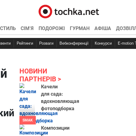
СТИЛЬ
СІМ’Я
ПОДОРОЖІ
ГУРМАН
АФІША
ДОЗВІЛ
Івенти
Рейтинги
Розваги
Вебконференції
Конкурси
E-motion
ый
НОВИНИ
ПАРТНЕРІВ
Качели
для сада:
вдохновляющая
фотоподборка
кий
SMAK
Композиции
с