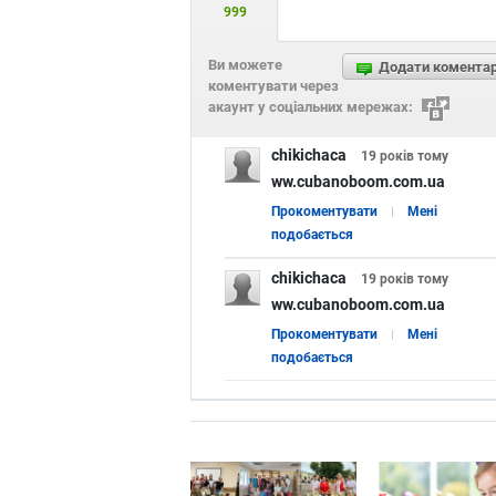
999
Ви можете
Додати комента
коментувати через
акаунт у соціальних мережах:
chikichaca
19 років
тому
ww.cubanoboom.com.ua
Прокоментувати
Мені
подобається
chikichaca
19 років
тому
ww.cubanoboom.com.ua
Прокоментувати
Мені
подобається