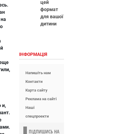
цей
есь.
формат
ан
для вашої
 на
дитини
го
а
ой
ІНФОРМАЦІЯ
 еще
тили,
Напишіть нам
Контакти
Карта сайту
Реклама на сайті
 и,
Наші
ант.
спецпроекти
е
ами.
ПІДПИШИСЬ НА