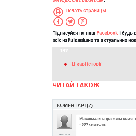
www.pk.kiev.ua/article
.
Печать страницы
Підписуйся на наш
Facebook
і будь в
всіх найцікавіших та актуальних но
ТЕГИ
Цікаві історії
ЧИТАЙ ТАКОЖ
КОМЕНТАРІ (
2
)
символів