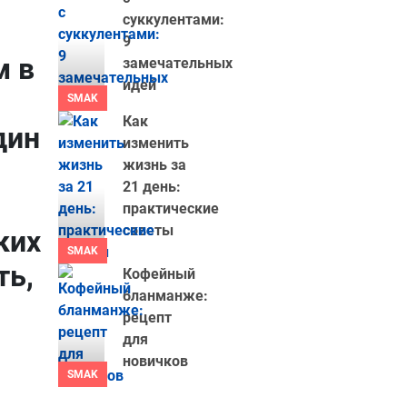
суккулентами:
9
м в
замечательных
идей
SMAK
Как
дин
изменить
жизнь за
21 день:
практические
советы
ких
SMAK
ть,
Кофейный
бланманже:
рецепт
для
новичков
SMAK