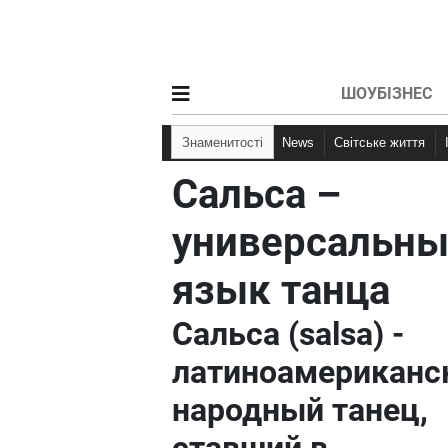
ШОУБІЗНЕС
Знаменитості
News
Світське життя
Сальса –
универсальн
язык танца
Сальса (salsa) -
латиноамериканс
народный танец,