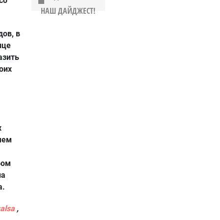
со
НАШ ДАЙДЖЕСТ!
дов, в
нце
азить
оих
х
 чем
бом
на
а.
alsa
,