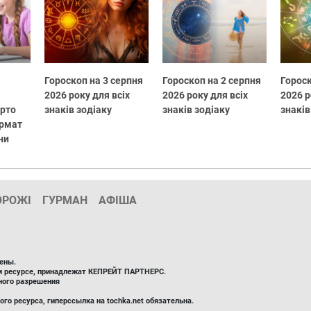
Гороскоп на 3 серпня
Гороскоп на 2 серпня
Гороск
2026 року для всіх
2026 року для всіх
2026 р
арто
знаків зодіаку
знаків зодіаку
знаків
ормат
ни
ОРОЖІ
ГУРМАН
АФІША
ены.
ом ресурсе, принадлежат КЕПРЕЙТ ПАРТНЕРС.
ного разрешения
го ресурса, гиперссылка на tochka.net обязательна.