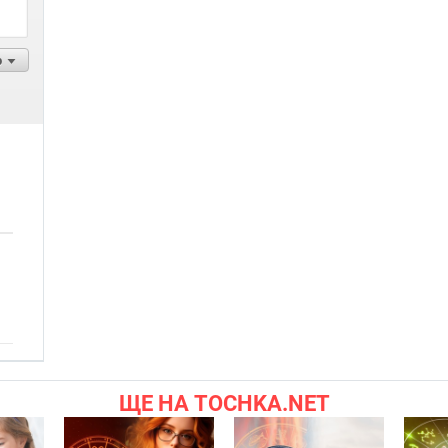
р
ЩЕ НА TOCHKA.NET