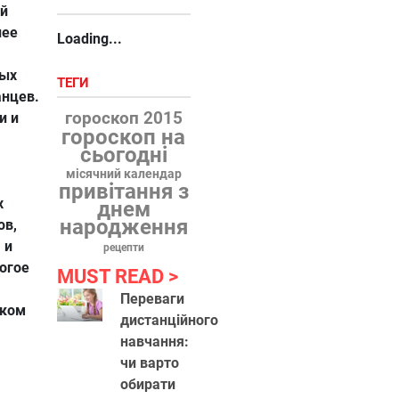
ий
нее
Loading...
мых
ТЕГИ
анцев.
гороскоп 2015
и и
гороскоп на
сьогодні
місячний календар
привітання з
х
днем
народження
ов,
 и
рецепти
ногое
MUST READ
я
Переваги
аком
дистанційного
навчання:
чи варто
обирати