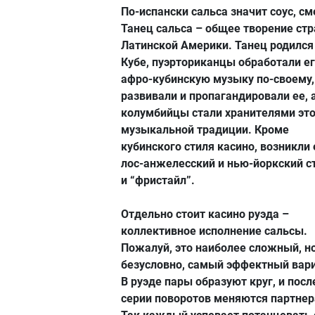
По-испански сальса значит соус, см
Танец сальса – общее творение стр
Латинской Америки. Танец родился
Кубе, пуэрториканцы обработали е
афро-кубинскую музыку по-своему,
развивали и пропагандировали ее, 
колумбийцы стали хранителями эт
музыкальной традиции. Кроме
кубинского стиля касино, возникли
лос-анжелесский и нью-йоркский с
и “фристайл”.
Отдельно стоит касино руэда –
коллективное исполнение сальсы.
Пожалуй, это наиболее сложный, но
безусловно, самый эффектный вари
В руэде пары образуют круг, и посл
серии поворотов меняются партнер