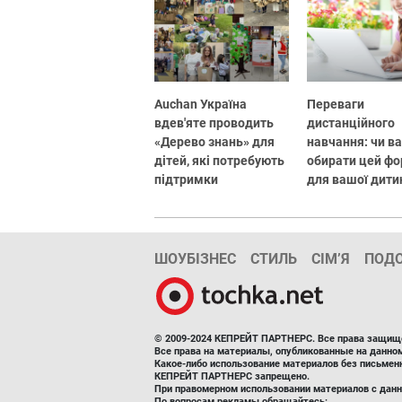
Auchan Україна
Переваги
вдев'яте проводить
дистанційного
«Дерево знань» для
навчання: чи в
дітей, які потребують
обирати цей ф
підтримки
для вашої дити
ШОУБІЗНЕС
СТИЛЬ
СІМ’Я
ПОД
© 2009-2024 КЕПРЕЙТ ПАРТНЕРС. Все права защищ
Все права на материалы, опубликованные на данн
Какое-либо использование материалов без письмен
КЕПРЕЙТ ПАРТНЕРС запрещено.
При правомерном использовании материалов с данно
По вопросам рекламы обращайтесь: