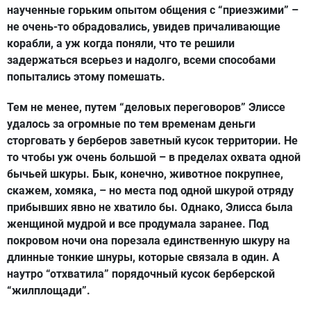
наученные горьким опытом общения с “приезжими” –
не очень-то обрадовались, увидев причаливающие
корабли, а уж когда поняли, что те решили
задержаться всерьез и надолго, всеми способами
попытались этому помешать.
Тем не менее, путем “деловых переговоров” Элиссе
удалось за огромные по тем временам деньги
сторговать у берберов заветный кусок территории. Не
то чтобы уж очень большой – в пределах охвата одной
бычьей шкуры. Бык, конечно, животное покрупнее,
скажем, хомяка, – но места под одной шкурой отряду
прибывших явно не хватило бы. Однако, Элисса была
женщиной мудрой и все продумала заранее. Под
покровом ночи она порезала единственную шкуру на
длинные тонкие шнуры, которые связала в один. А
наутро “отхватила” порядочный кусок берберской
“жилплощади”.