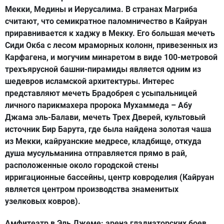
Мекки, Медины и Иерусалима. В странах Магриба
считают, что семикратное паломничество в Кайруан
приравнивается к хаджу в Мекку. Его большая мечеть
Сиди Окба с лесом мраморных колонн, привезенных из
Карфагена, и могучим минаретом в виде 100-метровой
трехъярусной башни-пирамиды является одним из
шедевров исламской архитектуры. Интерес
представляют мечеть Брадобрея с усыпальницей
личного парикмахера пророка Мухаммеда – Абу
Джама эль-Балави, мечеть Трех Дверей, культовый
источник Бир Барута, где была найдена золотая чаша
из Мекки, кайруанские медресе, кладбище, откуда
душа мусульманина отправляется прямо в рай,
расположенные около городской стены
ирригационные бассейны, центр ковроделия (Кайруан
является центром производства знаменитых
узелковых ковров).
Амфитеатр в Эль Джеме: арена гладиаторских боев