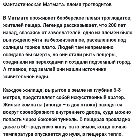
Фантастическая Матмата
:
племя троглодитов
В Матмате проживает берберское племя троглодитов,
жителей пещер. Легенда рассказывает, что 200 лет
назад, спасаясь от завоевателей, одно из племен было
вынуждено уйти на безжизненное, раскаленное под
солнцем горное плато. Людей там непременно
ожидала бы смерть, но они стали рыть пещеры,
соединили их переходами и создали подземный город.
А главное, под землей они нашли источники
живительной воды.
Каждое жилище, вырытое в земле на глубине 6-8
метров, представляет собой искусственный кратер.
Жилые комнаты (иногда – в два этажа) находятся
вокруг своеобразного внутреннего двора, куда можно
попасть через боковой туннель. В пещерах прохладно
даже в 50-градусную жару, зато зимой, когда ночью
температура опускается до нуля, в пещерах тепло.