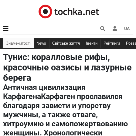
UA
Знаменитості
News
Світське життя
Івенти
Рейтинги
Розв
Тунис: коралловые рифы,
красочные оазисы и лазурные
берега
Античная цивилизация
КарфагенаКарфаген прославился
благодаря зависти и упорству
мужчины, а также отваге,
хитроумию и самопожертвованию
женщины. Хронологически