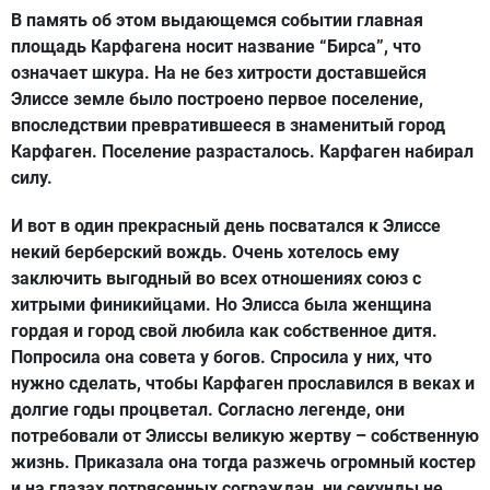
В память об этом выдающемся событии главная
площадь Карфагена носит название “Бирса”, что
означает шкура. На не без хитрости доставшейся
Элиссе земле было построено первое поселение,
впоследствии превратившееся в знаменитый город
Карфаген. Поселение разрасталось. Карфаген набирал
силу.
И вот в один прекрасный день посватался к Элиссе
некий берберский вождь. Очень хотелось ему
заключить выгодный во всех отношениях союз с
хитрыми финикийцами. Но Элисса была женщина
гордая и город свой любила как собственное дитя.
Попросила она совета у богов. Спросила у них, что
нужно сделать, чтобы Карфаген прославился в веках и
долгие годы процветал. Согласно легенде, они
потребовали от Элиссы великую жертву – собственную
жизнь. Приказала она тогда разжечь огромный костер
и на глазах потрясенных сограждан, ни секунды не