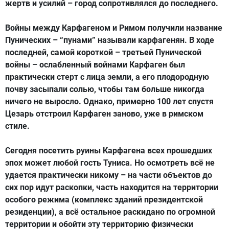
жертв и усилий – город сопротивлялся до последнего.
Войны между Карфагеном и Римом получили название
Пунических – “пунами” называли карфагенян. В ходе
последней, самой короткой – третьей Пунической
войны – ослабленный войнами Карфаген был
практически стерт с лица земли, а его плодородную
почву засыпали солью, чтобы там больше никогда
ничего не выросло. Однако, примерно 100 лет спустя
Цезарь отстроил Карфаген заново, уже в римском
стиле.
Сегодня посетить руины Карфагена всех прошедших
эпох может любой гость Туниса. Но осмотреть всё не
удается практически никому – на части объектов до
сих пор идут раскопки, часть находится на территории
особого режима (комплекс зданий президентской
резиденции), а всё остальное раскидано по огромной
территории и обойти эту территорию физически