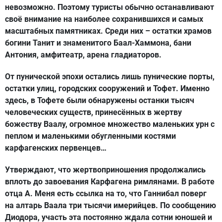
невозможно. Поэтому туристы обычно останавливают
своё внимание на наиболее сохранившихся и самых
масштабных памятниках. Среди них – остатки храмов
богини Танит и знаменитого Баал-Хаммона, бани
Антония, амфитеатр, арена гладиаторов.
От пунической эпохи остались лишь пунические порты,
остатки улиц, городских сооружений и Тофет. Именно
здесь, в Тофете были обнаружены останки тысяч
человеческих существ, принесённых в жертву
божеству Ваалу, огромное множество маленьких урн с
пеплом и маленькими обугленными костями
карфагенских первенцев…
Утверждают, что жертвоприношения продолжались
вплоть до завоевания Карфагена римлянами. В работе
отца А. Меня есть ссылка на то, что Ганнибал поверг
на алтарь Ваала три тысячи имерийцев. По сообщению
Диодора, участь эта постоянно ждала сотни юношей и