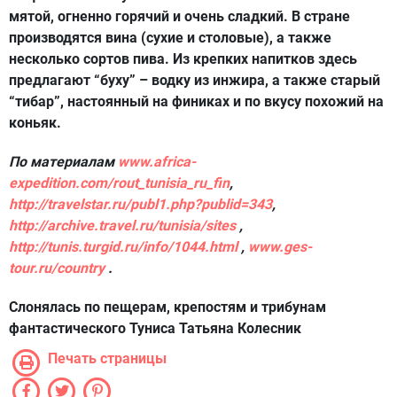
мятой, огненно горячий и очень сладкий. В стране
производятся вина (сухие и столовые), а также
несколько сортов пива. Из крепких напитков здесь
предлагают “буху” – водку из инжира, а также старый
“тибар”, настоянный на финиках и по вкусу похожий на
коньяк.
По материалам
www.africa-
expedition.com/rout_tunisia_ru_fin
,
http://travelstar.ru/publ1.php?publid=343
,
http://archive.travel.ru/tunisia/sites
,
http://tunis.turgid.ru/info/1044.html
,
www.ges-
tour.ru/country
.
Слонялась по пещерам, крепостям и трибунам
фантастического Туниса Татьяна Колесник
Печать страницы