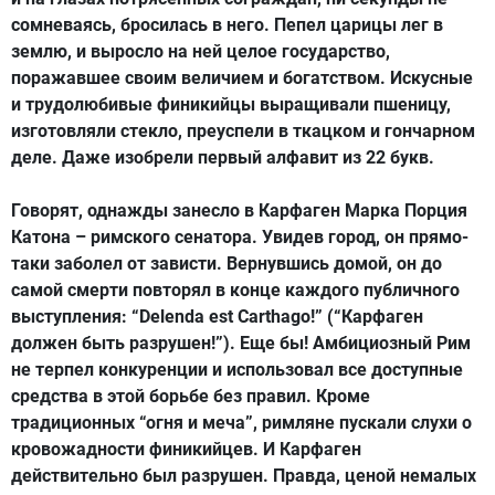
сомневаясь, бросилась в него. Пепел царицы лег в
землю, и выросло на ней целое государство,
поражавшее своим величием и богатством. Искусные
и трудолюбивые финикийцы выращивали пшеницу,
изготовляли стекло, преуспели в ткацком и гончарном
деле. Даже изобрели первый алфавит из 22 букв.
Говорят, однажды занесло в Карфаген Марка Порция
Катона – римского сенатора. Увидев город, он прямо-
таки заболел от зависти. Вернувшись домой, он до
самой смерти повторял в конце каждого публичного
выступления: “Delenda est Carthago!” (“Карфаген
должен быть разрушен!”). Еще бы! Амбициозный Рим
не терпел конкуренции и использовал все доступные
средства в этой борьбе без правил. Кроме
традиционных “огня и меча”, римляне пускали слухи о
кровожадности финикийцев. И Карфаген
действительно был разрушен. Правда, ценой немалых