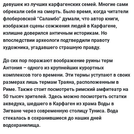
девушек из лучших карфагенских семей. Многие сами
обрекали себя на смерть. Было время, когда читатели
флоберовской “Саламбо” думали, что автор книги,
изображая сцены сожжения людей в Карфагене,
излишне доверился античным историкам. Но
впоследствии археологи подтвердили правоту
художника, угадавшего страшную правду.
До сих пор поражают воображение руины терм
Антония – одного из крупнейших курортных
комплексов того времени. Эти термы уступают в своих
размерах лишь термам Траяна, расположенным в
Риме. Также стоит посмотреть римский амфитеатр на
50 тысяч зрителей. Здесь можно посмотреть остатки
акведука, шедшего в Карфаген из храма Воды в
Зигване через современную столицу Туниса. Вода
стекалась в сохранившиеся до наших дней
водохранилища.