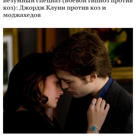
Безумный спецназ (Боевой гипноз против
коз): Джордж Клуни против коз и
моджахедов