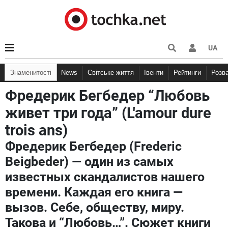
UA
Знаменитості
News
Світське життя
Івенти
Рейтинги
Розв
Фредерик Бегбедер “Любовь
живет три года” (L'amour dure
trois ans)
Фредерик Бегбедер (Frederic
Beigbeder) — один из самых
известных скандалистов нашего
времени. Каждая его книга —
вызов. Себе, обществу, миру.
Такова и “Любовь…”. Сюжет книги