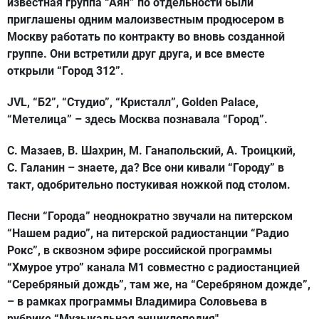
известная группа “Аян” по отдельности были
приглашены одним малоизвестным продюсером в
Москву работать по контракту во вновь созданной
группе. Они встретили друг друга, и все вместе
открыли “Город 312”.
JVL, “Б2”, “Студио”, “Кристалл”, Golden Palace,
“Метелица” – здесь Москва познавала “Город”.
С. Мазаев, В. Шахрин, М. Ганапольский, А. Троицкий,
С. Галанин – знаете, да? Все они кивали “Городу” в
такт, одобрительно постукивая ножкой под столом.
Песни “Города” неоднократно звучали на питерском
“Нашем радио”, на питерской радиостанции “Радио
Рокс”, в сквозном эфире российской программы
“Хмурое утро” канала М1 совместно с радиостанцией
“Серебряный дождь”, там же, на “Серебряном дожде”,
– в рамках программы Владимира Соловьева в
рубрике “Музыкальная энциклопедия".