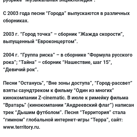
С 2003 года песни “Города” выпускаются в различных
сборниках.
2003 г. “Город точка” – сборник “Жажда скорости”,
выпущенный “Евроконцертом”.
2004 г. “Группа риска” – в сборнике “Формула русского
рока”; “Тайна” – сборник “Нашествие, шаг 15”,
“Девичий рок”.
Песни “Останусь”, “Вне зоны доступа”, “Город-рассвет”
взяты саундтреком к фильму “Один из многих”
кинокомпании Z-сinematic. В июле к римейку фильма
“Вратарь” (кинокомпании “Андреевский флаг”) написан
трек “Дышим футболом”. Песня “Территория” стала
“гимном” глобальной интернет-игры “Терра”, сайт:
www.territory.ru.