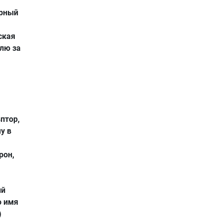
ирный
ская
лю за
ьптор,
у в
арон,
ий
о имя
)