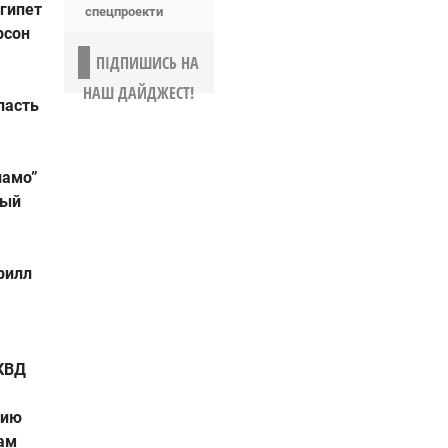
Египет
спецпроекти
рсон
ПІДПИШИСЬ НА
НАШ ДАЙДЖЕСТ!
ласть
намо”
ный
рилл
КВД
нию
там