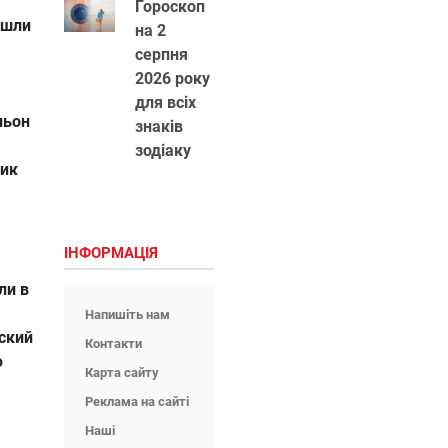
Гороскоп
ешли
на 2
серпня
2026 року
для всіх
ньон
знаків
зодіаку
вик
ІНФОРМАЦІЯ
ли в
Напишіть нам
ский
Контакти
ю
Карта сайту
Реклама на сайті
Наші