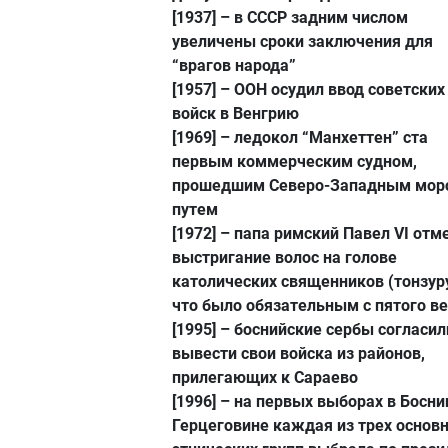
[1937]
– в СССР задним числом
увеличены сроки заключения для
“врагов народа”
[1957]
– ООН осудил ввод советских
войск в Венгрию
[1969]
– ледокол “Манхеттен” ста
первым коммерческим судном,
прошедшим Северо-Западным мор
путем
[1972]
– папа римский Павел VI отм
выстригание волос на голове
католических священников (тонзуру
что было обязательным с пятого в
[1995]
– боснийские сербы согласил
вывести свои войска из районов,
прилегающих к Сараево
[1996]
– на первых выборах в Босни
Герцеговине каждая из трех основ