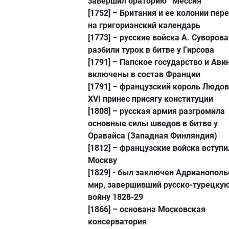
завершил ораторию “Мессия”
[1752]
– Британия и ее колонии пер
на григорианский календарь
[1773]
– русские войска А. Суворова
разбили турок в битве у Гирсова
[1791]
– Папское государство и Ави
включены в состав Франции
[1791]
– французский король Людо
XVI принес присягу конституции
[1808]
– русская армия разгромила
основные силы шведов в битве у
Оравайса (Западная Финляндия)
[1812]
– французские войска вступи
Москву
[1829]
- был заключен Адрианополь
мир, завершивший русско-турецку
войну 1828-29
[1866]
– основана Московская
консерватория