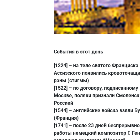
События в этот день
[1224]
– на теле святого Франциска
Ассизского появились кровоточащ
раны (стигмы)
[1522]
– по договору, подписанному 
Москве, поляки признали Смоленск
Россией
[1544]
– английские войска взяли Б
(Франция)
[1741]
– после 23 дней беспрерывно
работы немецкий композитор Г. Ге