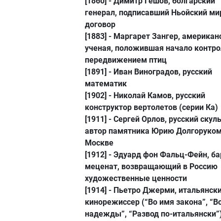
[1860] -
Димитр Гешов
, болгарский
генерал, подписавший Ньойский м
договор
[1883] -
Маргарет Зангер
, американ
ученая, положившая начало контро
передвижением птиц
[1891] -
Иван Виноградов
, русский
математик
[1902] -
Николай Камов
, русский
конструктор вертолетов (серии Ка)
[1911] -
Сергей Орлов
, русский скул
автор памятника Юрию Долгоруком
Москве
[1912] -
Эдуард фон Фальц-Фейн
, б
меценат, возвращающий в Россию
художественные ценности
[1914] -
Пьетро Джерми
, итальянск
кинорежиссер (“Во имя закона”, “В
надежды”, “Развод по-итальянски”