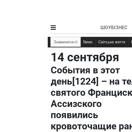
ШОУБІЗНЕС
Знаменитості
News
Світське життя
14 сентября
События в этот
день[1224] – на т
святого Францис
Ассизского
появились
кровоточащие ра