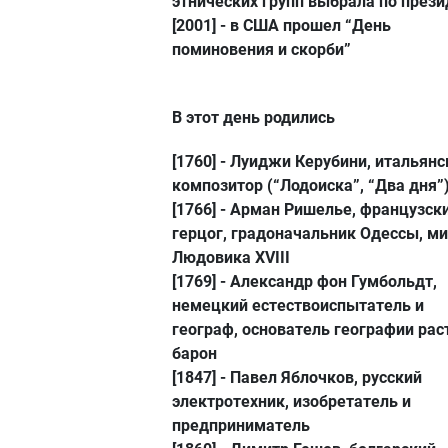
этнических групп выбрала по прези
[2001]
- в США прошел “День
поминовения и скорби”
В этот день родились
[1760] -
Луиджи Керубини
, итальянс
композитор (“Лодоиска”, “Два дня”
[1766] -
Арман Ришелье
, французск
герцог, градоначальник Одессы, м
Людовика XVIII
[1769] -
Александр фон Гумбольдт
,
немецкий естествоиспытатель и
географ, основатель географии рас
барон
[1847] -
Павел Яблочков
, русский
электротехник, изобретатель и
предприниматель