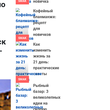
новичка
SMAK
по
Кофейный
бланманже:
рецепт
для
новичков
SMAK
ск
Как
–
изменить
жизнь за
21 день:
практические
советы
SMAK
Рыбный
базар: 3
великолепных
идеи на
скорую