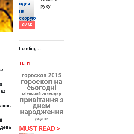
руку
SMAK
Loading...
ТЕГИ
ие
гороскоп 2015
гороскоп на
в
сьогодні
 за
місячний календар
привітання з
днем
улонь
народження
рецепти
й
ндель
MUST READ