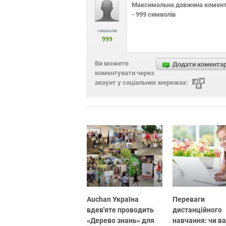
символів
999
Ви можете
Додати комента
коментувати через
акаунт у соціальних мережах:
Auchan Україна
Переваги
вдев'яте проводить
дистанційного
«Дерево знань» для
навчання: чи в