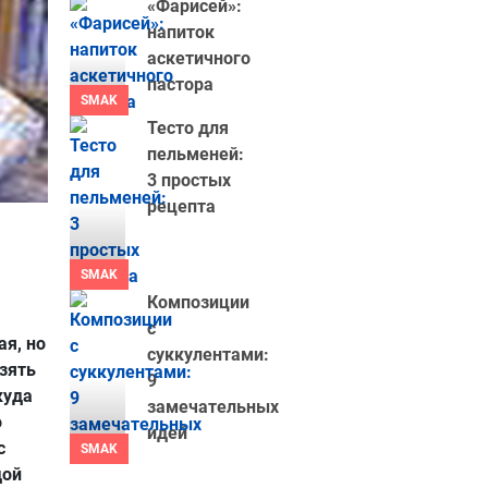
«Фарисей»:
напиток
аскетичного
пастора
SMAK
Тесто для
пельменей:
3 простых
рецепта
SMAK
Композиции
с
ая, но
суккулентами:
зять
9
куда
замечательных
о
идей
с
SMAK
дой