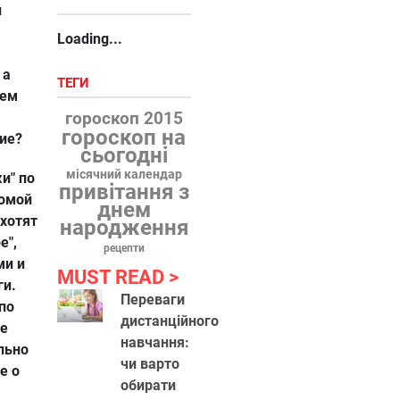
й
Loading...
 а
ТЕГИ
тем
гороскоп 2015
гороскоп на
ие?
сьогодні
місячний календар
и" по
привітання з
домой
днем
хотят
народження
е",
рецепти
ми и
MUST READ
ги.
Переваги
 по
дистанційного
ие
навчання:
льно
чи варто
е о
обирати