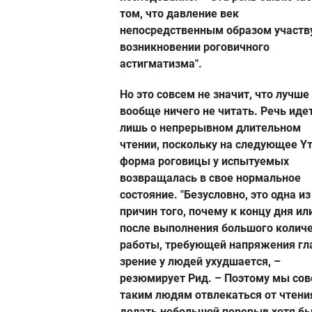
том, что давление век
непосредственным образом участв
возникновении роговичного
астигматизма".
Но это совсем не значит, что лучше
вообще ничего не читать. Речь иде
лишь о непрерывном длительном
чтении, поскольку на следующее Y
форма роговицы у испытуемых
возвращалась в свое нормальное
состояние. "Безусловно, это одна из
причин того, почему к концу дня ил
после выполнения большого колич
работы, требующей напряжения гла
зрение у людей ухудшается, –
резюмирует Рид. – Поэтому мы со
таким людям отвлекаться от чтени
делать небольшой перерыв хотя б