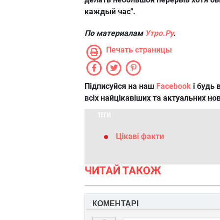
каждый час".
По материалам
Утро.Ру
.
Печать страницы
Підписуйся на наш
Facebook
і будь в
всіх найцікавіших та актуальних но
ТЕГИ
Цікаві факти
ЧИТАЙ ТАКОЖ
КОМЕНТАРІ