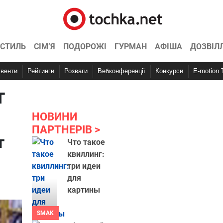
СТИЛЬ
СІМ’Я
ПОДОРОЖІ
ГУРМАН
АФІША
ДОЗВІЛ
Івенти
Рейтинги
Розваги
Вебконференції
Конкурси
E-motion
т
НОВИНИ
ПАРТНЕРІВ
т
Что такое
квиллинг:
три идеи
для
картины
SMAK