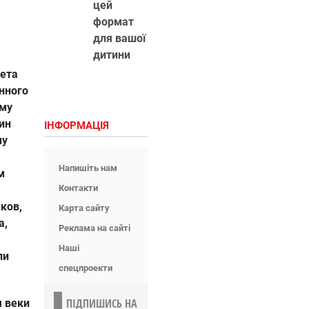
цей
формат
для вашої
дитини
тета
нного
ому
ин
ІНФОРМАЦІЯ
му
Напишіть нам
м
Контакти
ков,
Карта сайту
а,
Реклама на сайті
Наші
ли
спецпроекти
ПІДПИШИСЬ НА
я веки