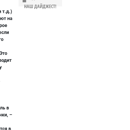
НАШ ДАЙДЖЕСТ!
 т.д.)
ют на
рое
если
го
Это
водит
у
е
ль в
ки, –
тся в