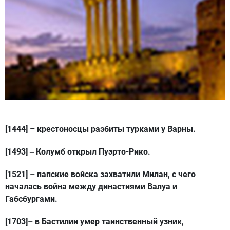
[1444]
– крестоносцы разбиты турками у Варны.
[1493]
Колумб открыл Пуэрто-Рико.
–
[1521]
– папские войска захватили Милан, с чего
началась война между династиями Валуа и
Габсбургами.
[
1703]
– в Бастилии умер таинственный узник,