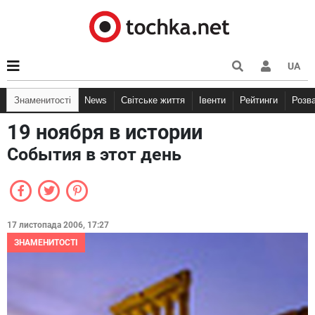
UA
Знаменитості
News
Світське життя
Івенти
Рейтинги
Розв
19 ноября в истории
События в этот день
17 листопада 2006, 17:27
ЗНАМЕНИТОСТІ