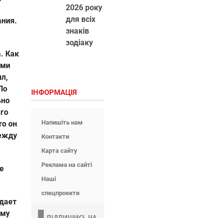
2026 року
для всіх
ания.
знаків
зодіаку
. Как
ами
л,
По
ІНФОРМАЦІЯ
ьно
го
Напишіть нам
то он
между
Контакти
Карта сайту
Реклама на сайті
е
Наші
спецпроекти
дает
ому