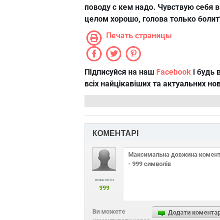
поводу с кем надо. Чувствую себя в
целом хорошо, голова только болит
Печать страницы
Підписуйся на наш
Facebook
і будь в
всіх найцікавіших та актуальних но
КОМЕНТАРІ
символів
999
Ви можете
Додати комента