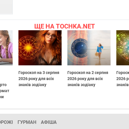
ЩЕ НА TOCHKA.NET
Гороскоп на 3 серпня
Гороскоп на 2 серпня
Гороск
2026 року для всіх
2026 року для всіх
2026 р
арто
знаків зодіаку
знаків зодіаку
знаків
ормат
ни
ОРОЖІ
ГУРМАН
АФІША