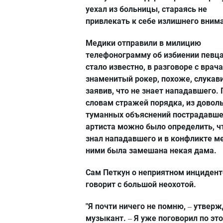
уехал из больницы, стараясь не
привлекать к себе излишнего вним
Медики отправили в милицию
телефонограмму об избиении певца
стало известно, в разговоре с врач
знаменитый рокер, похоже, слукави
заявив, что не знает нападавшего. 
словам стражей порядка, из довол
туманных объяснений пострадавше
артиста можно было определить, ч
знал нападавшего и в конфликте 
ними была замешана некая дама.
Сам Петкун о неприятном инцидент
говорит с большой неохотой.
"Я почти ничего не помню,
утверж
–
музыкант.
Я уже поговорил по эт
–