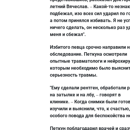
летний Вячеслав.
Какой-то незна
–
подбежал, изо всех сил ударил по г
а потом принялся избивать. Я не ус
ничего сделать, он несколько раз у
меня и сбежал".
Избитого певца срочно направили н
обследование. Петкуна осмотрели
опытные травматологи и нейрохиру
которым необходимо было выясни
серьезность травмы.
"Ему сделали рентген, обработали 
на затылке и на лбу,
говорят в
–
клинике.
Когда снимки были готов
–
изучили и выяснили, что, к счастью,
особого повода для беспокойства не
Петкун поблагодарил врачей и сраз