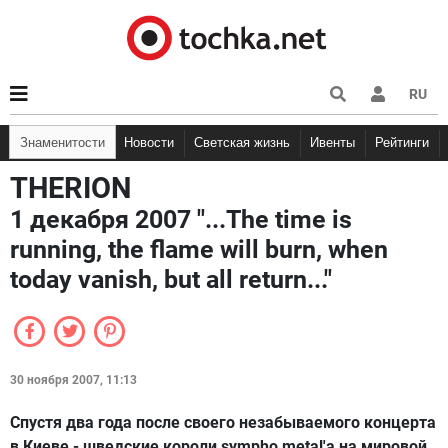
RU
Знаменитости
Новости
Светская жизнь
Ивенты
Рейтинги
THERION
1 декабря 2007 "...The time is
running, the flame will burn, when
today vanish, but all return..."
30 ноября 2007, 11:13
Спустя два года после своего незабываемого концерта
в Киеве - шведские короли sympho metal'a на мировой