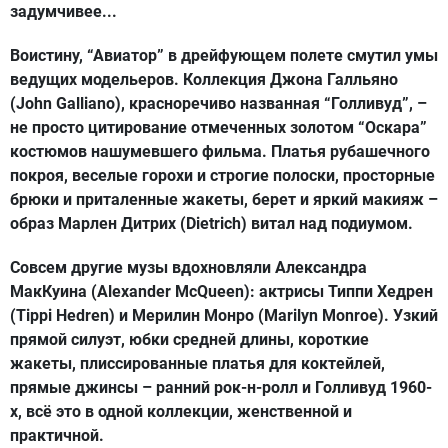
задумчивее...
Воистину, “Авиатор” в дрейфующем полете смутил умы
ведущих модельеров. Коллекция Джона Галльяно
(John Galliano), красноречиво названная “Голливуд”, –
не просто цитирование отмеченных золотом “Оскара”
костюмов нашумевшего фильма. Платья рубашечного
покроя, веселые горохи и строгие полоски, просторные
брюки и приталенные жакеты, берет и яркий макияж –
образ Марлен Дитрих (Dietrich) витал над подиумом.
Совсем другие музы вдохновляли Александра
МакКуина (Alexander McQueen): актрисы Типпи Хедрен
(Tippi Hedren) и Мерилин Монро (Marilyn Monroe). Узкий
прямой силуэт, юбки средней длины, короткие
жакеты, плиссированные платья для коктейлей,
прямые джинсы – ранний рок-н-ролл и Голливуд 1960-
х, всё это в одной коллекции, женственной и
практичной.