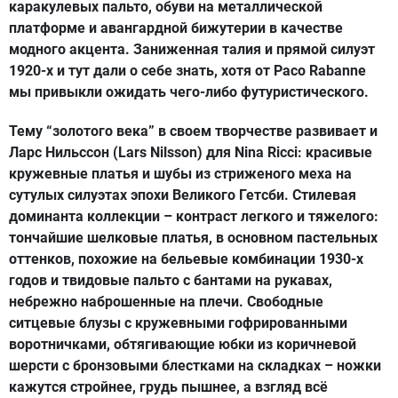
каракулевых пальто, обуви на металлической
платформе и авангардной бижутерии в качестве
модного акцента. Заниженная талия и прямой силуэт
1920-х и тут дали о себе знать, хотя от Paco Rabanne
мы привыкли ожидать чего-либо футуристического.
Тему “золотого века” в своем творчестве развивает и
Ларс Нильссон (Lars Nilsson) для Nina Ricci: красивые
кружевные платья и шубы из стриженого меха на
сутулых силуэтах эпохи Великого Гетсби. Стилевая
доминанта коллекции – контраст легкого и тяжелого:
тончайшие шелковые платья, в основном пастельных
оттенков, похожие на бельевые комбинации 1930-х
годов и твидовые пальто с бантами на рукавах,
небрежно наброшенные на плечи. Свободные
ситцевые блузы с кружевными гофрированными
воротничками, обтягивающие юбки из коричневой
шерсти с бронзовыми блестками на складках – ножки
кажутся стройнее, грудь пышнее, а взгляд всё