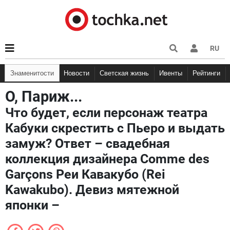
RU
Знаменитости
Новости
Светская жизнь
Ивенты
Рейтинги
О, Париж...
Что будет, если персонаж театра
Кабуки скрестить с Пьеро и выдать
замуж? Ответ – свадебная
коллекция дизайнера Comme des
Garçons Реи Кавакубо (Rei
Kawakubo). Девиз мятежной
японки –