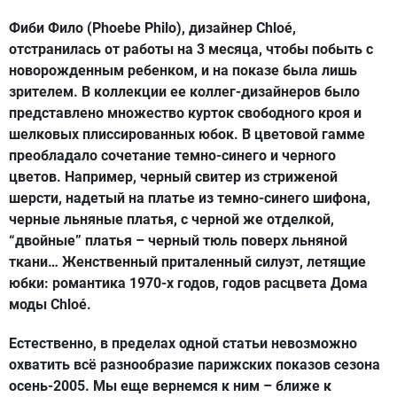
Фиби Фило (Phoebe Philo), дизайнер Chloé,
отстранилась от работы на 3 месяца, чтобы побыть с
новорожденным ребенком, и на показе была лишь
зрителем. В коллекции ее коллег-дизайнеров было
представлено множество курток свободного кроя и
шелковых плиссированных юбок. В цветовой гамме
преобладало сочетание темно-синего и черного
цветов. Например, черный свитер из стриженой
шерсти, надетый на платье из темно-синего шифона,
черные льняные платья, с черной же отделкой,
“двойные” платья – черный тюль поверх льняной
ткани… Женственный приталенный силуэт, летящие
юбки: романтика 1970-х годов, годов расцвета Дома
моды Chloé.
Естественно, в пределах одной статьи невозможно
охватить всё разнообразие парижских показов сезона
осень-2005.
Мы еще вернемся к ним – ближе к