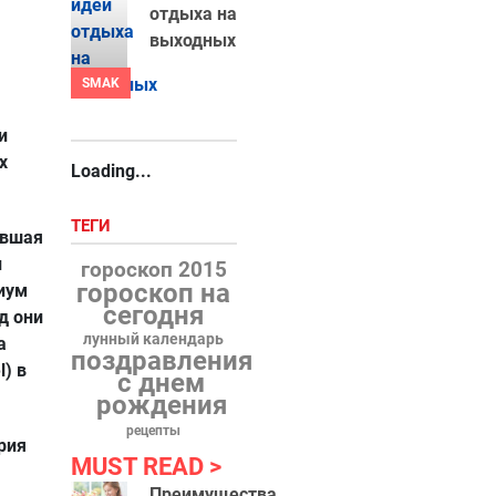
отдыха на
выходных
SMAK
и
х
Loading...
ТЕГИ
авшая
и
гороскоп 2015
гороскоп на
иум
сегодня
д они
лунный календарь
а
поздравления
) в
с днем
рождения
рецепты
рия
MUST READ
Преимущества