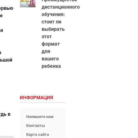
дистанционного
тервью
обучения:
ее
стоит ли
выбирать
бя
этот
формат
для
в
вашего
льшой
ребенка
ИНФОРМАЦИЯ
удь в
Напишите нам
Контакты
Карта сайта