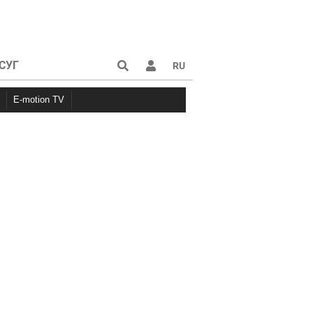
СУГ
RU
E-motion TV