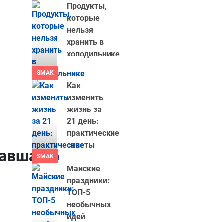
в
Продукты,
которые
нельзя
хранить в
холодильнике
SMAK
Как
изменить
жизнь за
21 день:
практические
советы
вавшая
SMAK
Майские
праздники:
ТОП-5
необычных
идей