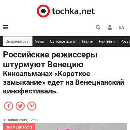
UA
Знаменитості
News
Світське життя
Івенти
Рейтинги
Розв
Российские режиссеры
штурмуют Венецию
Киноальманах «Короткое
замыкание» едет на Венецианский
кинофестиваль.
31 липня 2009, 12:58
ЗНАМЕНИТОСТІ