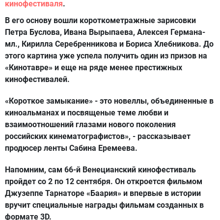
кинофестиваля
.
В его основу вошли короткометражные зарисовки
Петра Буслова, Ивана Вырыпаева, Алексея Германа-
мл., Кирилла Серебренникова и Бориса Хлебникова. До
этого картина уже успела получить один из призов на
«Кинотавре» и еще на ряде менее престижных
кинофестивалей.
«Короткое замыкание» - это новеллы, объединенные в
киноальманах и посвященые теме любви и
взаимоотношений глазами нового поколения
российских кинематографистов», - рассказывает
продюсер ленты Сабина Еремеева.
Напомним, сам 66-й Венецианский кинофестиваль
пройдет со 2 по 12 сентября. Он откроется фильмом
Джузеппе Тарнаторе «Баария» и впервые в истории
вручит специальные награды фильмам созданных в
формате 3D.