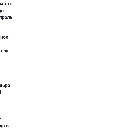
ом так
до
апрель
лное
т за
тябре
й
й
да в