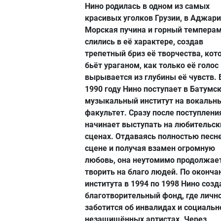
Нино родилась в одном из самых
красивых уголков Грузии, в Аджари
Морская пучина и горный темпера
слились в её характере, создав
трепетный бриз её творчества, кот
бьёт ураганом, как только её голос
вырывается из глубины её чувств. 
1990 году Нино поступает в Батумс
музыкальный институт на вокальн
факультет. Сразу после поступлени
начинает выступать на любительск
сценах. Отдаваясь полностью песне
сцене и получая взамен огромную
любовь, она неутомимо продолжае
творить на благо людей. По оконча
института в 1994 по 1998 Нино созд
благотворительный фонд, где личн
заботится об инвалидах и социальн
незащищённых артистах. Через