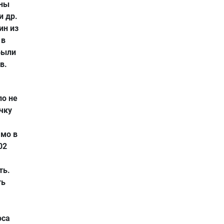
ины
и др.
ин из
 в
были
в.
ло не
чку
ямо в
02
ть.
ть
оса