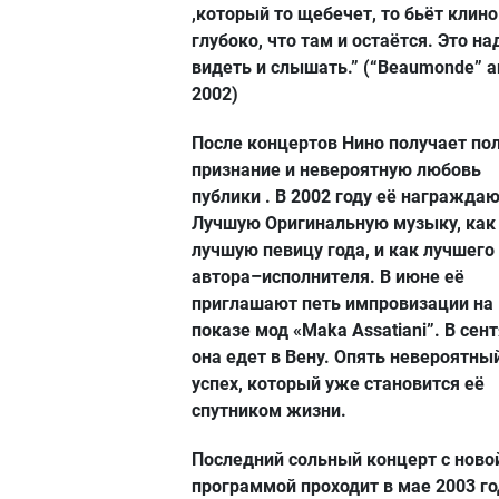
,который то щебечет, то бьёт клин
глубоко, что там и остаётся. Это на
видеть и слышать.” (“Beaumonde” 
2002)
После концертов Нино получает по
признание и невероятную любовь
публики . В 2002 году её награждаю
Лучшую Оригинальную музыку, как
лучшую певицу года, и как лучшего
автора–исполнителя. В июне её
приглашают петь импровизации на
показе мод «Maka Assatiani”. В сен
она едет в Вену. Опять невероятны
успех, который уже становится её
спутником жизни.
Последний сольный концерт с ново
программой проходит в мае 2003 го