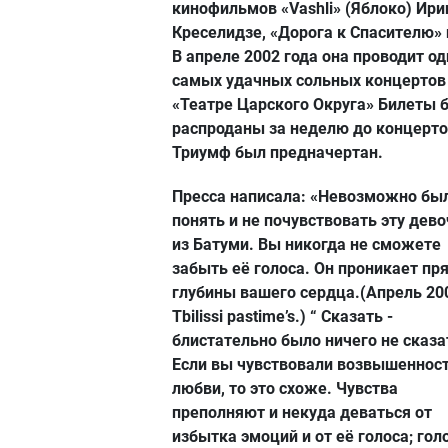
кинофильмов «Vashli» (Яблоко) Ир
Креселидзе, «Дорога к Спасителю» 
В апреле 2002 года она проводит од
самых удачных сольных концертов
«Театре Царского Округа» Билеты 
распроданы за неделю до концерто
Триумф был предначертан.
Пресса написала: «Невозможно бы
понять и не почувствовать эту дево
из Батуми. Вы никогда не сможете
забыть её голоса. Он проникает пр
глубины вашего сердца.(Апрель 20
Tbilissi pastime’s.) “ Сказать -
блистательно было ничего не сказа
Если вы чувствовали возвышеннос
любви, то это схоже. Чувства
преполняют и некуда деваться от
избытка эмоций и от её голоса; гол