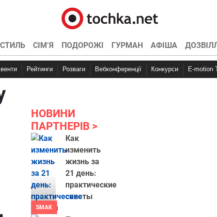
СТИЛЬ
СІМ’Я
ПОДОРОЖІ
ГУРМАН
АФІША
ДОЗВІЛ
Івенти
Рейтинги
Розваги
Вебконференції
Конкурси
E-motion
у
НОВИНИ
ПАРТНЕРІВ
Как
изменить
жизнь за
21 день:
практические
советы
SMAK