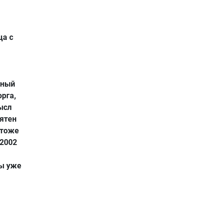
ца с
нный
орга,
ысл
нятен
 тоже
 2002
бы уже