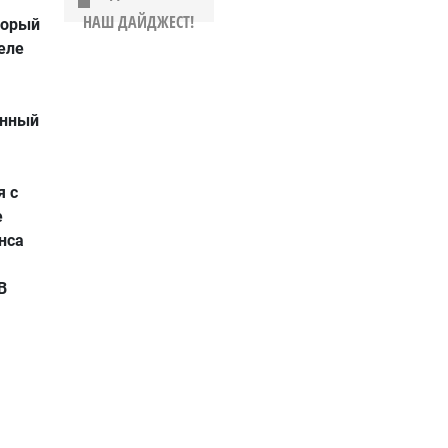
НАШ ДАЙДЖЕСТ!
торый
еле
анный
я с
е
нса
В