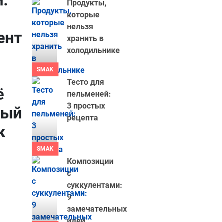
.
Продукты,
которые
нельзя
ент
хранить в
холодильнике
SMAK
Тесто для
ё
пельменей:
3 простых
рый
рецепта
к
SMAK
Композиции
с
суккулентами:
9
замечательных
идей