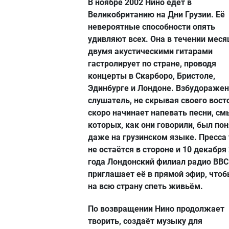
В ноябре 2002 Нино едет в
Великобританию на Дни Грузии. Её
невероятные способности опять
удивляют всех. Она в течении меся
двумя акустическими гитарами
гастролирует по стране, проводя
концерты в Скарборо, Бристоле,
Эдинбурге и Лондоне. Взбудораже
слушатель, не скрывая своего вост
скоро начинает напевать песни, см
которых, как они говорили, был по
даже на грузинском языке. Пресса
не остаётся в стороне и 10 декабря
года Лондонский филиал радио BBC
приглашает её в прямой эфир, что
на всю страну спеть живьём.
По возвращении Нино продолжает
творить, создаёт музыку для