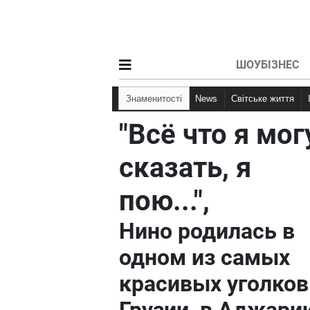
ШОУБІЗНЕС
Знаменитості
News
Світське життя
"Всё что я мог
сказать, я
пою...",
Нино родилась в
одном из самых
красивых уголков