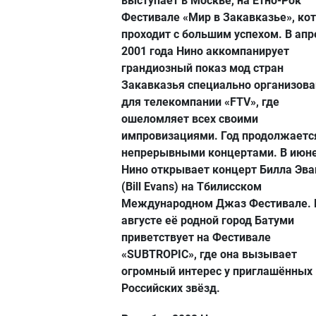
выступает в Москве, на Етно-Рок
Фестивале «Мир в Закавказье», ко
проходит с большим успехом. В апр
2001 года Нино аккомпанирует
грандиозный показ мод стран
Закавказья специально организов
для телекомпании «FTV», где
ошеломляет всех своими
импровизациями. Год продолжаетс
непрерывными концертами. В июн
Нино открывает концерт Билла Эва
(Bill Evans) на Тбилисском
Международном Джаз Фестивале. 
августе её родной город Батуми
приветствует на Фестивале
«SUBTROPIC», где она вызывает
огромный интерес у приглашённых
Российских звёзд.