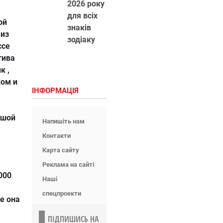
2026 року
для всіх
ой
знаків
 из
зодіаку
ссе
тива
к ,
ком и
ІНФОРМАЦІЯ
ьшой
Напишіть нам
Контакти
Карта сайту
Реклама на сайті
000
Наші
спецпроекти
е она
ПІДПИШИСЬ НА