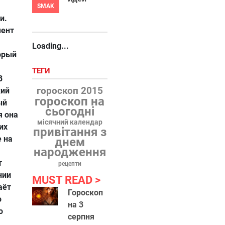
SMAK
и.
мент
Loading...
орый
ТЕГИ
В
гороскоп 2015
кий
гороскоп на
ый
сьогодні
я она
місячний календар
их
привітання з
 на
днем
народження
т
рецепти
нии
MUST READ
аёт
Гороскоп
о
на 3
о
серпня