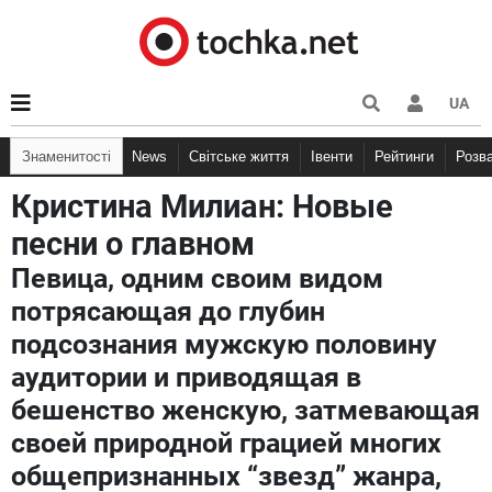
UA
Знаменитості
News
Світське життя
Івенти
Рейтинги
Розв
Кристина Милиан: Новые
песни о главном
Певица, одним своим видом
потрясающая до глубин
подсознания мужскую половину
аудитории и приводящая в
бешенство женскую, затмевающая
своей природной грацией многих
общепризнанных “звезд” жанра,