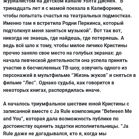
журналистом на детском канале Уолта Диснея. “В
тринадцать лет я с мамой поехала в Калифорнию,
чтобы попытать счастья на театральных подмостках.
Именно там я встретила Родни Перкинса, который
подтолкнул меня заняться музыкой”. Вот так вот,
никогда не знаешь, где найдешь, где потеряешь. А
ведь всё шло к тому, чтобы милое личико Кристины
прочно заняло свое место на голубых экранах: до
начала певческой деятельности она успела принять
участие в бесчисленных ТВ-шоу, озвучить одного из
персонажей в мультфильме “Жизнь жуков” и сняться в
фильме “Лес”. Однако судьба, как говорится в
некоторых книгах, распорядилась иначе.
А началось триумфальное шествие юной Кристины с
записанной вместе с Ja Rule композиции “Between Me
and You”, которая дала возможность публике по
достоинству оценить задатки исполнительницы. “Ja
Rule даже не догадывался, кто я, когда мы