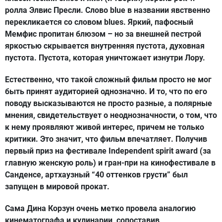
ролла Элвис Пресли. Слово blue в названии явственно
перекликается со словом blues. Яркий, пафосный
Мемфис пропитан блюзом – но за внешней пестрой
яркостью скрывается внутренняя пустота, духовная
пустота. Пустота, которая уничтожает изнутри Лору.
Естественно, что такой сложный фильм просто не мог
быть принят аудиторией однозначно. И то, что по его
поводу высказываются не просто разные, а полярные
мнения, свидетельствует о неоднозначности, о том, что
к нему проявляют живой интерес, причем не только
критики. Это значит, что фильм впечатляет. Получив
первый приз на фестивале Independent spirit award (за
главную женскую роль) и гран-при на кинофестивале в
Санденсе, артхаузный “40 оттенков грусти” был
запущен в мировой прокат.
Сама Дина Корзун очень метко провела аналогию
кинематографа и кулинарии, сопоставив