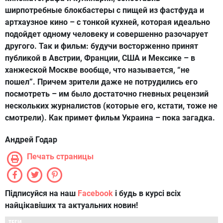
ширпотребные блокбастеры с пищей из фастфуда и
артхаузное кино – с тонкой кухней, которая идеально
подойдет одному человеку и совершенно разочарует
другого. Так и фильм: будучи восторженно принят
публикой в Австрии, Франции, США и Мексике – в
ханжеской Москве вообще, что называется, “не
пошел”. Причем зрители даже не потрудились его
посмотреть – им было достаточно гневных рецензий
нескольких журналистов (которые его, кстати, тоже не
смотрели). Как пр
и
мет фильм Украина – пока загадка.
Андрей Годар
Печать страницы
Підписуйся на наш
Facebook
і будь в курсі всіх
найцікавіших та актуальних новин!
ТЕГИ