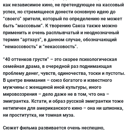
как независимое кино, не претендующее на кассовый
успех, но стремящееся донести основную идею до
“своего” зрителя, который по определению не может
быть “массовым”. К творению Сакса также можно
применить и очень расплывчатый и неоднозначный
термин “артхауз”, в данном случае, обозначающий
“немассовость” и “некассовость”.
“40 оттенков грусти” – это скорее психологическая
семейная драма, в очередной раз поднимающая
проблему денег, чувств, одиночества, тоски и пустоты.
В центре внимания – союз богатого и известного
мужчины с женщиной иной культуры, иного
мировоззрения – дело даже не в том, что она –
эмигрантка. Кстати, и образ русской эмигрантки тоже
нетипичен для американского кино – она ни шпионка,
ни проститутка, ни томная муза.
Сюжет фильма развивается очень неспешно,