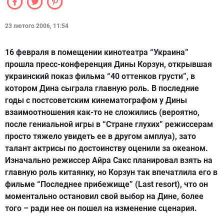
23 лютого 2006, 11:54
16 февраля в помещении кинотеатра “Украина”
прошла пресс-конференция Дины Корзун, открывшая
украинский показ фильма “40 оттенков грусти”, в
котором Дина сыграла главную роль. В последние
годы с постсоветским кинематографом у Дины
взаимоотношения как-то не сложились (вероятно,
после гениальной игры в “Стране глухих” режиссерам
просто тяжело увидеть ее в другом амплуа), зато
талант актрисы по достоинству оценили за океаном.
Изначально режиссер Айра Сакс планировал взять на
главную роль китаянку, но Корзун так впечатлила его в
фильме “Последнее прибежище” (Last resort), что он
моментально остановил свой выбор на Дине, более
того – ради нее он пошел на изменение сценария.