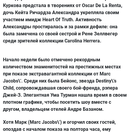
Куркова предстала в творениях от Oscar De La Renta,
дочь Кейта Ричардза Александра укрепляла своим
участием имидж Heart Of Truth. Активность
Александры простиралась и за рамки дефиле: она
была замечена со своей сестрой и Рене Зеллвегер
среди зрителей коллекции Carolina Herrera.
Начало недели было отмечено рекордным
количеством знаменитостей на престижных местах
при показе экстравагантной коллекции от Marc
Jacobs\'. Среди них была Бейонс, звезда Destiny\'s
Child, сопровождавшая своего бой-френда, рэпера
Джей-З. Элегантная Ума Турман нашла время в своем
плотном графике, чтобы посетить шоу вместе с
другом, владельцем отелей Андре Базаном.
Хотя Марк (Marc Jacobs\') и огорчил своих гостей,
опоздав с началом показа на полтора часа, ему